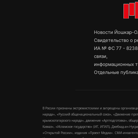
Новости Йошкар-Ол
Свидетельство о 
ИА № ФС 77 - 8238
связи,
информационных т
Отдельные публика
В России признаны экстремистскими и запрещены организаци
народа», «Русский общенациональный союз», «Движение про
крымскотатарского народа», движение «Артподготовка», обще
Кавказ», «Исламское государство» (ИГ, ИГИЛ), Джебхад-ан-Ну
«Открытой России», издания «Проект Медиа». СМИ-иноагентам