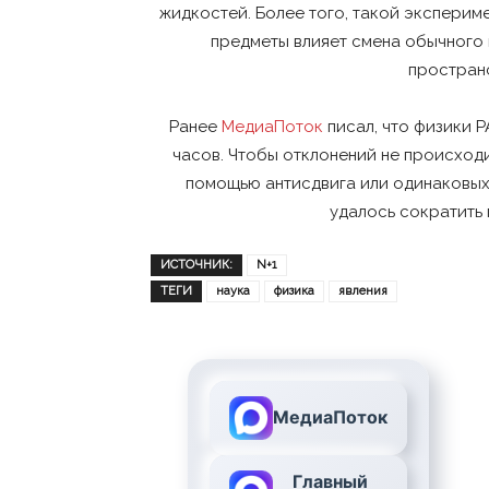
жидкостей. Более того, такой эксперим
предметы влияет смена обычного 
простран
Ранее
МедиаПоток
писал, что физики 
часов. Чтобы отклонений не происходи
помощью антисдвига или одинаковых 
удалось сократить 
ИСТОЧНИК:
N+1
ТЕГИ
наука
физика
явления
МедиаПоток
Главный