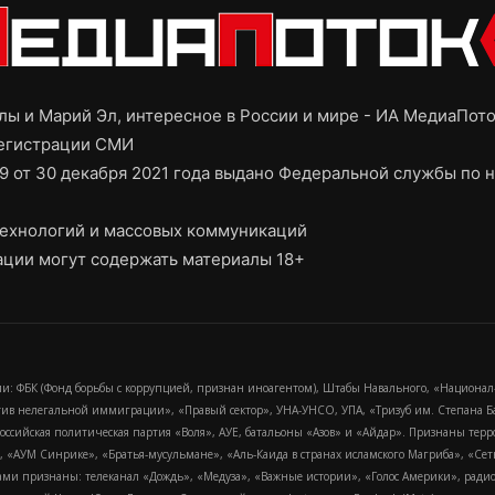
ы и Марий Эл, интересное в России и мире - ИА МедиаПот
регистрации СМИ
9 от 30 декабря 2021 года выдано Федеральной службы по н
ехнологий и массовых коммуникаций
ции могут содержать материалы 18+
и: ФБК (Фонд борьбы с коррупцией, признан иноагентом), Штабы Навального, «Национал
тив нелегальной иммиграции», «Правый сектор», УНА-УНСО, УПА, «Тризуб им. Степана
российская политическая партия «Воля», АУЕ, батальоны «Азов» и «Айдар». Признаны т
сра, «АУМ Синрике», «Братья-мусульмане», «Аль-Каида в странах исламского Магриба», «С
и признаны: телеканал «Дождь», «Медуза», «Важные истории», «Голос Америки», радио «