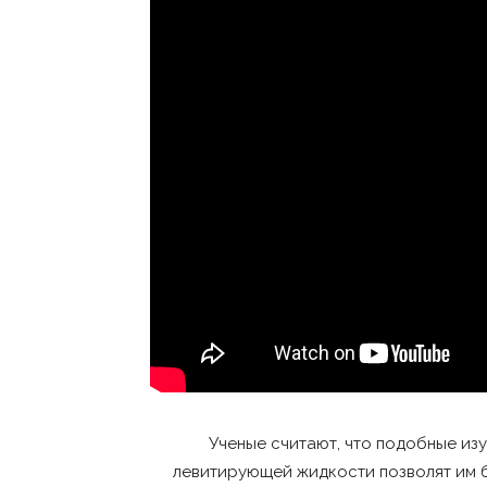
Ученые считают, что подобные из
левитирующей жидкости позволят им б