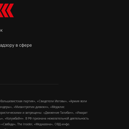
ок
адзору в сфере
-большевистская партия», «Свидетели Иеговы», «Армия воли
 Бандеры», «Мизантропик дивижн», «Меджлис
еррористическими и запрещены: «Движение Талибан», «Имарат
еть», «Колумбайн». В РФ признана нежелательной деятельность
Свобода», The Insider, «Медиазона», ОВД-инфо.