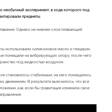
о необычный эксперимент, в ходе которого под
витировали предметы.
лавание. Однако на нижнем слое плавающий
ты использовали силиконовое масло и глицерин.
рые помещали на вибрирующую опору, после чего
транство под жидкостью воздухом.
лоя становилось стабильным, на него помещались
х движением. В результате выяснилось, что все
ложении, как если бы гравитация изменила свое
аправление.