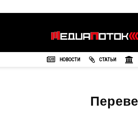
Информационное
агентство
"МедиаПоток"
НОВОСТИ
CТАТЬИ
Переве