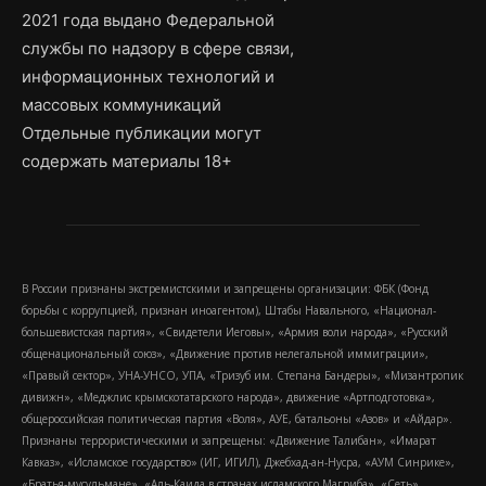
2021 года выдано Федеральной
службы по надзору в сфере связи,
информационных технологий и
массовых коммуникаций
Отдельные публикации могут
содержать материалы 18+
В России признаны экстремистскими и запрещены организации: ФБК (Фонд
борьбы с коррупцией, признан иноагентом), Штабы Навального, «Национал-
большевистская партия», «Свидетели Иеговы», «Армия воли народа», «Русский
общенациональный союз», «Движение против нелегальной иммиграции»,
«Правый сектор», УНА-УНСО, УПА, «Тризуб им. Степана Бандеры», «Мизантропик
дивижн», «Меджлис крымскотатарского народа», движение «Артподготовка»,
общероссийская политическая партия «Воля», АУЕ, батальоны «Азов» и «Айдар».
Признаны террористическими и запрещены: «Движение Талибан», «Имарат
Кавказ», «Исламское государство» (ИГ, ИГИЛ), Джебхад-ан-Нусра, «АУМ Синрике»,
«Братья-мусульмане», «Аль-Каида в странах исламского Магриба», «Сеть»,