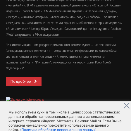
«Колумбайн». В РФ признана нежелательной деятельность «Открытой России»,
издания «Проект Медиа». СМИ-иноагентами признаны: телеканал «Дождь»,
«Медуза», «Важные истории», «Голос Америки», радио «Свобода», The Insider,
«Медиазона», ОВД-инфо. Иноагентами признаны общество/центр «Мемориал»,
«Аналитический Центр Юрия Левады», Сахаровский центр. Instagram и Facebook
(Metа) запрещены в РФ за экстремизм.
"На информационном ресурсе применяются рекомендательные технологии
(информационные технологии предоставления информации на основе сбора,
систематизации и анализа сведений, относящихся к предпочтениям
пользователей сети "Интернет", находящихся на территории Российской
Федерации)".
Подробнее
Мы используем куки, в том числе в целях сбора статистических
данных и обработки персональных данных с использованием
интернет-сервиса «Яндекс. Метрика», Рейтинг Mail.ru. Если Вы не
2015-2026- Информационное агентство МедиаПоток
согласны немедленно прекратите использование данного
сайта.
(Политика обработки персональных данных)