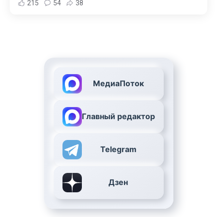
215
54
38
МедиаПоток
Главный редактор
Telegram
Дзен