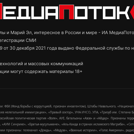
ы и Марий Эл, интересное в России и мире - ИА МедиаПот
регистрации СМИ
9 от 30 декабря 2021 года выдано Федеральной службы по н
ехнологий и массовых коммуникаций
ции могут содержать материалы 18+
и: ФБК (Фонд борьбы с коррупцией, признан иноагентом), Штабы Навального, «Национал
тив нелегальной иммиграции», «Правый сектор», УНА-УНСО, УПА, «Тризуб им. Степана
российская политическая партия «Воля», АУЕ, батальоны «Азов» и «Айдар». Признаны т
сра, «АУМ Синрике», «Братья-мусульмане», «Аль-Каида в странах исламского Магриба», «С
и признаны: телеканал «Дождь», «Медуза», «Важные истории», «Голос Америки», радио «