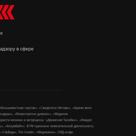
ок
адзору в сфере
-большевистская партия», «Свидетели Иеговы», «Армия воли
 Бандеры», «Мизантропик дивижн», «Меджлис
еррористическими и запрещены: «Движение Талибан», «Имарат
еть», «Колумбайн». В РФ признана нежелательной деятельность
Свобода», The Insider, «Медиазона», ОВД-инфо.