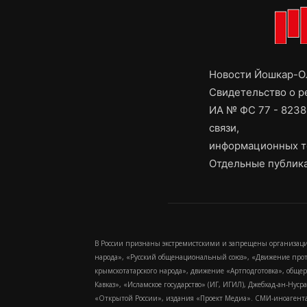
Новости Йошкар-Ол
Свидетельство о 
ИА № ФС 77 - 8238
связи,
информационных т
Отдельные публика
В России признаны экстремистскими и запрещены организаци
народа», «Русский общенациональный союз», «Движение про
крымскотатарского народа», движение «Артподготовка», обще
Кавказ», «Исламское государство» (ИГ, ИГИЛ), Джебхад-ан-Ну
«Открытой России», издания «Проект Медиа». СМИ-иноагентам