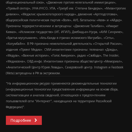
общенациональный союз», «Движение против нелегальной иммиграции»,
«Правый сектор», УНА-УНСО, УПА, «Тризуб им. Степана Бандеры», «Мизантропик
дивижн», «Меджлис крымскотатарского народа», движение «Артподготовка»,
общероссийская политическая партия «Воля», АУЕ, батальоны «Азов» и «Айдар».
Признаны террористическими и запрещены: «Движение Талибан», «Имарат
Кавказ», «Исламское государство» (ИГ, ИГИЛ), Джебхад-ан-Нусра, «АУМ Синрике»,
«Братья-мусульмане», «Аль-Каида в странах исламского Магриба», «Сеть»,
«Колумбайн». В РФ признана нежелательной деятельность «Открытой России»,
издания «Проект Медиа». СМИ-иноагентами признаны: телеканал «Дождь»,
«Медуза», «Важные истории», «Голос Америки», радио «Свобода», The Insider,
«Медиазона», ОВД-инфо. Иноагентами признаны общество/центр «Мемориал»,
«Аналитический Центр Юрия Левады», Сахаровский центр. Instagram и Facebook
(Metа) запрещены в РФ за экстремизм.
"На информационном ресурсе применяются рекомендательные технологии
(информационные технологии предоставления информации на основе сбора,
систематизации и анализа сведений, относящихся к предпочтениям
пользователей сети "Интернет", находящихся на территории Российской
Федерации)".
Подробнее