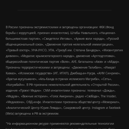
В России признаны экстремистскими и запрещены организации: ФБК (Фонд
борьбы с коррупцией, признан иноагентом), Штабы Навального, «Национал-
большевистская партия», «Свидетели Иеговы», «Армия воли народа», «Русский
общенациональный союз», «Движение против нелегальной иммиграции»,
«Правый сектор», УНА-УНСО, УПА, «Тризуб им. Степана Бандеры», «Мизантропик
дивижн», «Меджлис крымскотатарского народа», движение «Артподготовка»,
общероссийская политическая партия «Воля», АУЕ, батальоны «Азов» и «Айдар».
Признаны террористическими и запрещены: «Движение Талибан», «Имарат
Кавказ», «Исламское государство» (ИГ, ИГИЛ), Джебхад-ан-Нусра, «АУМ Синрике»,
«Братья-мусульмане», «Аль-Каида в странах исламского Магриба», «Сеть»,
«Колумбайн». В РФ признана нежелательной деятельность «Открытой России»,
издания «Проект Медиа». СМИ-иноагентами признаны: телеканал «Дождь»,
«Медуза», «Важные истории», «Голос Америки», радио «Свобода», The Insider,
«Медиазона», ОВД-инфо. Иноагентами признаны общество/центр «Мемориал»,
«Аналитический Центр Юрия Левады», Сахаровский центр. Instagram и Facebook
(Metа) запрещены в РФ за экстремизм.
"На информационном ресурсе применяются рекомендательные технологии