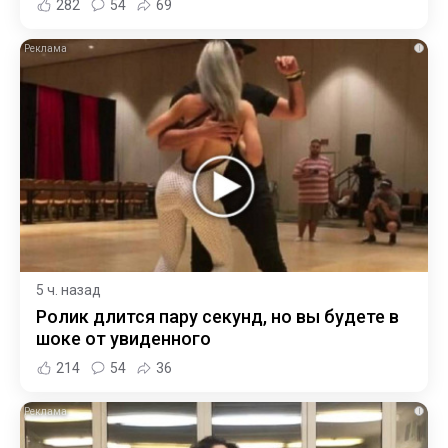
282
54
69
i
5 ч. назад
Ролик длится пару секунд, но вы будете в
шоке от увиденного
214
54
36
i