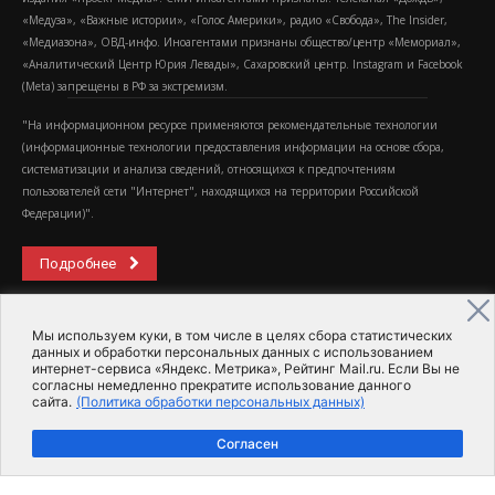
«Медуза», «Важные истории», «Голос Америки», радио «Свобода», The Insider,
«Медиазона», ОВД-инфо. Иноагентами признаны общество/центр «Мемориал»,
«Аналитический Центр Юрия Левады», Сахаровский центр. Instagram и Facebook
(Metа) запрещены в РФ за экстремизм.
"На информационном ресурсе применяются рекомендательные технологии
(информационные технологии предоставления информации на основе сбора,
систематизации и анализа сведений, относящихся к предпочтениям
пользователей сети "Интернет", находящихся на территории Российской
Федерации)".
Подробнее
Мы используем куки, в том числе в целях сбора статистических
данных и обработки персональных данных с использованием
интернет-сервиса «Яндекс. Метрика», Рейтинг Mail.ru. Если Вы не
согласны немедленно прекратите использование данного
сайта.
(Политика обработки персональных данных)
2015-2026- Информационное агентство МедиаПоток
Согласен
Для справки
Об издании
Пользовательское соглашение
Политика обработки персональных данных