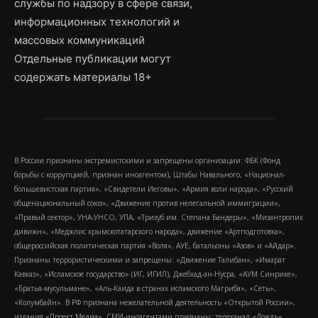
службы по надзору в сфере связи,
информационных технологий и
массовых коммуникаций
Отдельные публикации могут
содержать материалы 18+
В России признаны экстремистскими и запрещены организации: ФБК (Фонд
борьбы с коррупцией, признан иноагентом), Штабы Навального, «Национал-
большевистская партия», «Свидетели Иеговы», «Армия воли народа», «Русский
общенациональный союз», «Движение против нелегальной иммиграции»,
«Правый сектор», УНА-УНСО, УПА, «Тризуб им. Степана Бандеры», «Мизантропик
дивижн», «Меджлис крымскотатарского народа», движение «Артподготовка»,
общероссийская политическая партия «Воля», АУЕ, батальоны «Азов» и «Айдар».
Признаны террористическими и запрещены: «Движение Талибан», «Имарат
Кавказ», «Исламское государство» (ИГ, ИГИЛ), Джебхад-ан-Нусра, «АУМ Синрике»,
«Братья-мусульмане», «Аль-Каида в странах исламского Магриба», «Сеть»,
«Колумбайн». В РФ признана нежелательной деятельность «Открытой России»,
издания «Проект Медиа». СМИ-иноагентами признаны: телеканал «Дождь»,