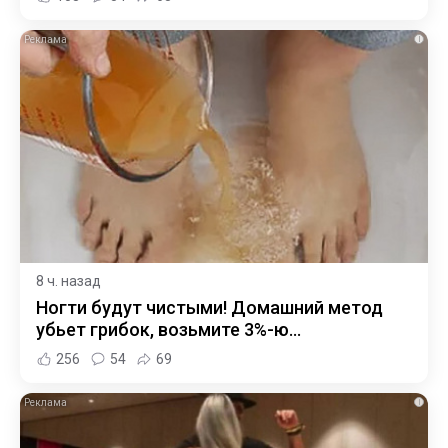
i
8 ч. назад
Ногти будут чистыми! Домашний метод
убьет грибок, возьмите 3%-ю…
256
54
69
i