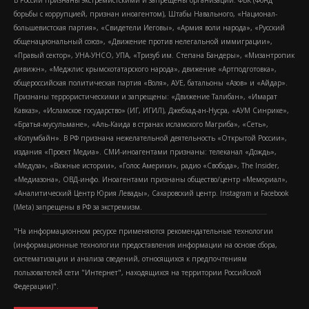
В России признаны экстремистскими и запрещены организации: ФБК (Фонд
борьбы с коррупцией, признан иноагентом), Штабы Навального, «Национал-
большевистская партия», «Свидетели Иеговы», «Армия воли народа», «Русский
общенациональный союз», «Движение против нелегальной иммиграции»,
«Правый сектор», УНА-УНСО, УПА, «Тризуб им. Степана Бандеры», «Мизантропик
дивижн», «Меджлис крымскотатарского народа», движение «Артподготовка»,
общероссийская политическая партия «Воля», АУЕ, батальоны «Азов» и «Айдар».
Признаны террористическими и запрещены: «Движение Талибан», «Имарат
Кавказ», «Исламское государство» (ИГ, ИГИЛ), Джебхад-ан-Нусра, «АУМ Синрике»,
«Братья-мусульмане», «Аль-Каида в странах исламского Магриба», «Сеть»,
«Колумбайн». В РФ признана нежелательной деятельность «Открытой России»,
издания «Проект Медиа». СМИ-иноагентами признаны: телеканал «Дождь»,
«Медуза», «Важные истории», «Голос Америки», радио «Свобода», The Insider,
«Медиазона», ОВД-инфо. Иноагентами признаны общество/центр «Мемориал»,
«Аналитический Центр Юрия Левады», Сахаровский центр. Instagram и Facebook
(Metа) запрещены в РФ за экстремизм.
"На информационном ресурсе применяются рекомендательные технологии
(информационные технологии предоставления информации на основе сбора,
систематизации и анализа сведений, относящихся к предпочтениям
пользователей сети "Интернет", находящихся на территории Российской
Федерации)".