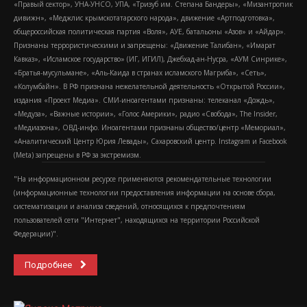
«Правый сектор», УНА-УНСО, УПА, «Тризуб им. Степана Бандеры», «Мизантропик
дивижн», «Меджлис крымскотатарского народа», движение «Артподготовка»,
общероссийская политическая партия «Воля», АУЕ, батальоны «Азов» и «Айдар».
Признаны террористическими и запрещены: «Движение Талибан», «Имарат
Кавказ», «Исламское государство» (ИГ, ИГИЛ), Джебхад-ан-Нусра, «АУМ Синрике»,
«Братья-мусульмане», «Аль-Каида в странах исламского Магриба», «Сеть»,
«Колумбайн». В РФ признана нежелательной деятельность «Открытой России»,
издания «Проект Медиа». СМИ-иноагентами признаны: телеканал «Дождь»,
«Медуза», «Важные истории», «Голос Америки», радио «Свобода», The Insider,
«Медиазона», ОВД-инфо. Иноагентами признаны общество/центр «Мемориал»,
«Аналитический Центр Юрия Левады», Сахаровский центр. Instagram и Facebook
(Metа) запрещены в РФ за экстремизм.
"На информационном ресурсе применяются рекомендательные технологии
(информационные технологии предоставления информации на основе сбора,
систематизации и анализа сведений, относящихся к предпочтениям
пользователей сети "Интернет", находящихся на территории Российской
Федерации)".
Подробнее