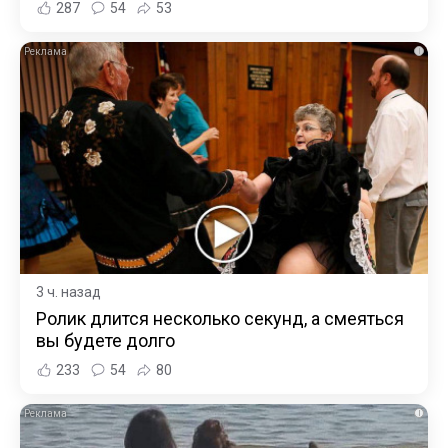
287
54
53
i
3 ч. назад
Ролик длится несколько секунд, а смеяться
вы будете долго
233
54
80
i