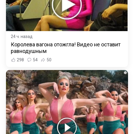
24 ч. назад
Королева вагона отожгла! Видео не оставит
равнодушным
298
54
50
i