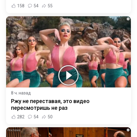
158
54
55
i
8 ч. назад
Ржу не переставая, это видео
пересмотришь не раз
282
54
50
i