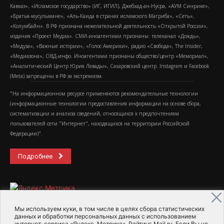
Кавказ», «Исламское государство» (ИГ, ИГИЛ), Джебхад-ан-Нусра, «АУМ Синрике»,
«Братья-мусульмане», «Аль-Каида в странах исламского Магриба», «Сеть»,
«Колумбайн». В РФ признана нежелательной деятельность «Открытой России»,
издания «Проект Медиа». СМИ-иноагентами признаны: телеканал «Дождь»,
«Медуза», «Важные истории», «Голос Америки», радио «Свобода», The Insider,
«Медиазона», ОВД-инфо. Иноагентами признаны общество/центр «Мемориал»,
«Аналитический Центр Юрия Левады», Сахаровский центр. Instagram и Facebook
(Metа) запрещены в РФ за экстремизм.
"На информационном ресурсе применяются рекомендательные технологии
(информационные технологии предоставления информации на основе сбора,
систематизации и анализа сведений, относящихся к предпочтениям
пользователей сети "Интернет", находящихся на территории Российской
Федерации)".
Подробнее
Мы используем куки, в том числе в целях сбора статистических
данных и обработки персональных данных с использованием
интернет-сервиса «Яндекс. Метрика», Рейтинг Mail.ru. Если Вы не