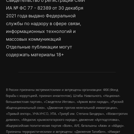
Свидетельство о регистрации СМИ
ИА № ФС 77 - 82389 от 30 декабря
2021 года выдано Федеральной
службы по надзору в сфере связи,
информационных технологий и
массовых коммуникаций
Отдельные публикации могут
содержать материалы 18+
В России признаны экстремистскими и запрещены организации: ФБК (Фонд
борьбы с коррупцией, признан иноагентом), Штабы Навального, «Национал-
большевистская партия», «Свидетели Иеговы», «Армия воли народа», «Русский
общенациональный союз», «Движение против нелегальной иммиграции»,
«Правый сектор», УНА-УНСО, УПА, «Тризуб им. Степана Бандеры», «Мизантропик
дивижн», «Меджлис крымскотатарского народа», движение «Артподготовка»,
общероссийская политическая партия «Воля», АУЕ, батальоны «Азов» и «Айдар».
Признаны террористическими и запрещены: «Движение Талибан», «Имарат