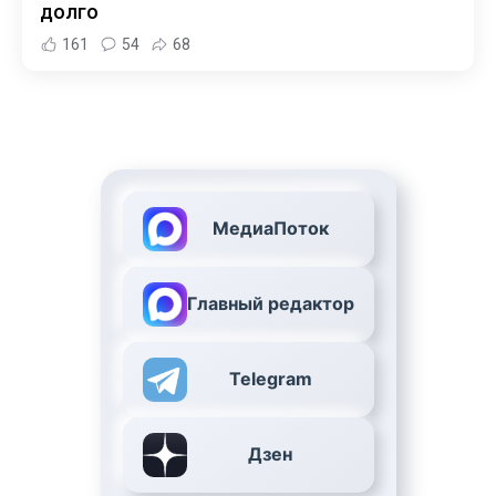
долго
161
54
68
МедиаПоток
Главный редактор
Telegram
Дзен