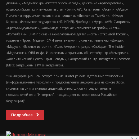
дивижн», «Меджлис крымскотатарского народа», движение «Артподготовка»,
общероссийская политическая партия «Воля», АУЕ, батальоны «Азов» и «Айдар».
Признаны террористическими и запрещены: «Движение Талибан», «Имарат
Кавказ», «Исламское государство» (ИГ, ИГИЛ), Джебхад-ан-Нусра, «АУМ Синрике»,
«Братья-мусульмане», «Аль-Каида в странах исламского Магриба», «Сеть»,
«Колумбайн». В РФ признана нежелательной деятельность «Открытой России»,
издания «Проект Медиа». СМИ-иноагентами признаны: телеканал «Дождь»,
«Медуза», «Важные истории», «Голос Америки», радио «Свобода», The Insider,
«Медиазона», ОВД-инфо. Иноагентами признаны общество/центр «Мемориал»,
«Аналитический Центр Юрия Левады», Сахаровский центр. Instagram и Facebook
(Metа) запрещены в РФ за экстремизм.
"На информационном ресурсе применяются рекомендательные технологии
(информационные технологии предоставления информации на основе сбора,
систематизации и анализа сведений, относящихся к предпочтениям
пользователей сети "Интернет", находящихся на территории Российской
Федерации)".
Подробнее