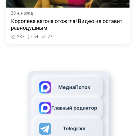
20 ч. назад
Королева вагона отожгла! Видео не оставит
равнодушным
237
54
77
МедиаПоток
Главный редактор
Telegram