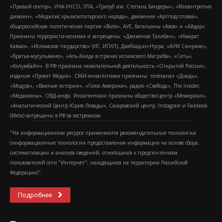
«Правый сектор», УНА-УНСО, УПА, «Тризуб им. Степана Бандеры», «Мизантропик
дивижн», «Меджлис крымскотатарского народа», движение «Артподготовка»,
общероссийская политическая партия «Воля», АУЕ, батальоны «Азов» и «Айдар».
Признаны террористическими и запрещены: «Движение Талибан», «Имарат
Кавказ», «Исламское государство» (ИГ, ИГИЛ), Джебхад-ан-Нусра, «АУМ Синрике»,
«Братья-мусульмане», «Аль-Каида в странах исламского Магриба», «Сеть»,
«Колумбайн». В РФ признана нежелательной деятельность «Открытой России»,
издания «Проект Медиа». СМИ-иноагентами признаны: телеканал «Дождь»,
«Медуза», «Важные истории», «Голос Америки», радио «Свобода», The Insider,
«Медиазона», ОВД-инфо. Иноагентами признаны общество/центр «Мемориал»,
«Аналитический Центр Юрия Левады», Сахаровский центр. Instagram и Facebook
(Metа) запрещены в РФ за экстремизм.
"На информационном ресурсе применяются рекомендательные технологии
(информационные технологии предоставления информации на основе сбора,
систематизации и анализа сведений, относящихся к предпочтениям
пользователей сети "Интернет", находящихся на территории Российской
Федерации)".
Подробнее