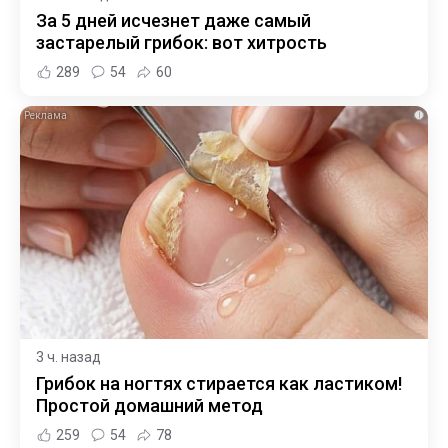
За 5 дней исчезнет даже самый
застарелый грибок: вот хитрость
289
54
60
i
3 ч. назад
Грибок на ногтях стирается как ластиком!
Простой домашний метод
259
54
78