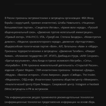
В России признаны экстремистскими и запрещены организации: ФБК (Фонд
борьбы с коррупцией, признан иноагентом), Штабы Навального, «Национал-
большевистская партия», «Свидетели Иеговы», «Армия воли народа», «Русский
общенациональный союз», «Движение против нелегальной иммиграции»,
«Правый сектор», УНА-УНСО, УПА, «Тризуб им. Степана Бандеры», «Мизантропик
дивижн», «Меджлис крымскотатарского народа», движение «Артподготовка»,
общероссийская политическая партия «Воля», АУЕ, батальоны «Азов» и «Айдар».
Признаны террористическими и запрещены: «Движение Талибан», «Имарат
Кавказ», «Исламское государство» (ИГ, ИГИЛ), Джебхад-ан-Нусра, «АУМ Синрике»,
«Братья-мусульмане», «Аль-Каида в странах исламского Магриба», «Сеть»,
«Колумбайн». В РФ признана нежелательной деятельность «Открытой России»,
издания «Проект Медиа». СМИ-иноагентами признаны: телеканал «Дождь»,
«Медуза», «Важные истории», «Голос Америки», радио «Свобода», The Insider,
«Медиазона», ОВД-инфо. Иноагентами признаны общество/центр «Мемориал»,
«Аналитический Центр Юрия Левады», Сахаровский центр. Instagram и Facebook
(Metа) запрещены в РФ за экстремизм.
"На информационном ресурсе применяются рекомендательные технологии
(информационные технологии предоставления информации на основе сбора,