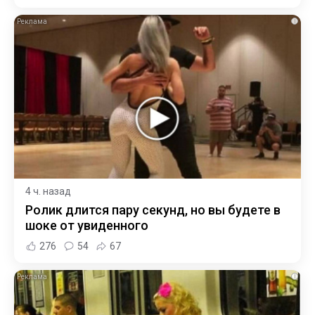
i
4 ч. назад
Ролик длится пару секунд, но вы будете в
шоке от увиденного
276
54
67
i