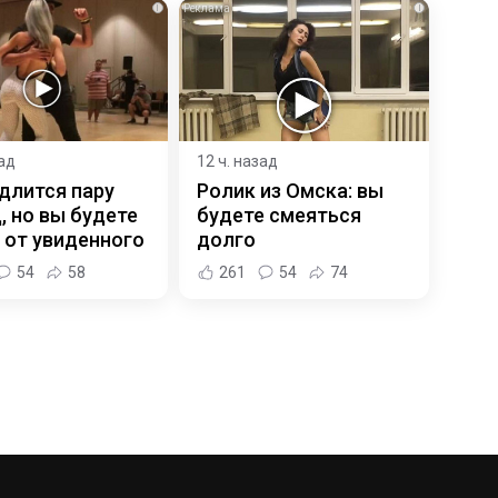
i
i
зад
12 ч. назад
длится пару
Ролик из Омска: вы
, но вы будете
будете смеяться
 от увиденного
долго
54
58
261
54
74