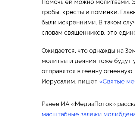
Помочь ей можно молитвами. Э
гробы, кресты и поминки. Глав
были искренними. В таком случ
словам священников, это един
Ожидается, что однажды на Зе
молитвы и деяния тоже будут у
отправятся в геенну огненную,
Иерусалим, пишет
«Святые ме
Ранее ИА «МедиаПоток» расска
масштабные залежи молибдена 