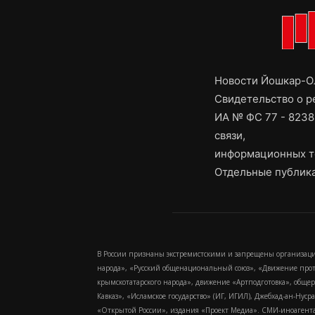
Новости Йошкар-Ол
Свидетельство о 
ИА № ФС 77 - 8238
связи,
информационных т
Отдельные публика
В России признаны экстремистскими и запрещены организаци
народа», «Русский общенациональный союз», «Движение про
крымскотатарского народа», движение «Артподготовка», обще
Кавказ», «Исламское государство» (ИГ, ИГИЛ), Джебхад-ан-Ну
«Открытой России», издания «Проект Медиа». СМИ-иноагентам