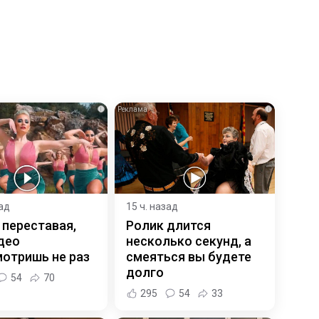
i
i
зад
15 ч. назад
 переставая,
Ролик длится
део
несколько секунд, а
отришь не раз
смеяться вы будете
долго
54
70
295
54
33