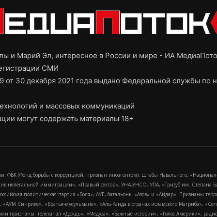
ы и Марий Эл, интересное в России и мире - ИА МедиаПот
регистрации СМИ
9 от 30 декабря 2021 года выдано Федеральной службы по н
ехнологий и массовых коммуникаций
ции могут содержать материалы 18+
и: ФБК (Фонд борьбы с коррупцией, признан иноагентом), Штабы Навального, «Национал
тив нелегальной иммиграции», «Правый сектор», УНА-УНСО, УПА, «Тризуб им. Степана
российская политическая партия «Воля», АУЕ, батальоны «Азов» и «Айдар». Признаны т
сра, «АУМ Синрике», «Братья-мусульмане», «Аль-Каида в странах исламского Магриба», «С
и признаны: телеканал «Дождь», «Медуза», «Важные истории», «Голос Америки», радио «