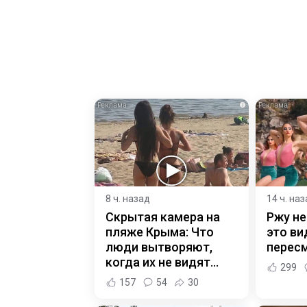
i
8 ч. назад
14 ч. на
Скрытая камера на
Ржу не
пляже Крыма: Что
это ви
люди вытворяют,
пересм
когда их не видят...
299
157
54
30