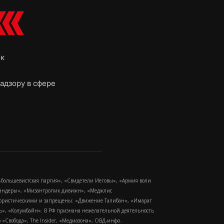
ок
адзору в сфере
-большевистская партия», «Свидетели Иеговы», «Армия воли
 Бандеры», «Мизантропик дивижн», «Меджлис
еррористическими и запрещены: «Движение Талибан», «Имарат
еть», «Колумбайн». В РФ признана нежелательной деятельность
Свобода», The Insider, «Медиазона», ОВД-инфо.