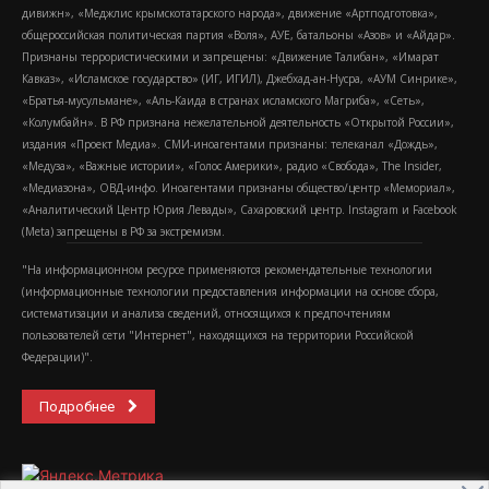
дивижн», «Меджлис крымскотатарского народа», движение «Артподготовка»,
общероссийская политическая партия «Воля», АУЕ, батальоны «Азов» и «Айдар».
Признаны террористическими и запрещены: «Движение Талибан», «Имарат
Кавказ», «Исламское государство» (ИГ, ИГИЛ), Джебхад-ан-Нусра, «АУМ Синрике»,
«Братья-мусульмане», «Аль-Каида в странах исламского Магриба», «Сеть»,
«Колумбайн». В РФ признана нежелательной деятельность «Открытой России»,
издания «Проект Медиа». СМИ-иноагентами признаны: телеканал «Дождь»,
«Медуза», «Важные истории», «Голос Америки», радио «Свобода», The Insider,
«Медиазона», ОВД-инфо. Иноагентами признаны общество/центр «Мемориал»,
«Аналитический Центр Юрия Левады», Сахаровский центр. Instagram и Facebook
(Metа) запрещены в РФ за экстремизм.
"На информационном ресурсе применяются рекомендательные технологии
(информационные технологии предоставления информации на основе сбора,
систематизации и анализа сведений, относящихся к предпочтениям
пользователей сети "Интернет", находящихся на территории Российской
Федерации)".
Подробнее