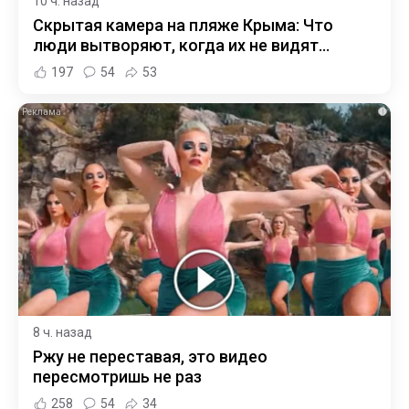
10 ч. назад
Скрытая камера на пляже Крыма: Что
люди вытворяют, когда их не видят...
197
54
53
i
8 ч. назад
Ржу не переставая, это видео
пересмотришь не раз
258
54
34