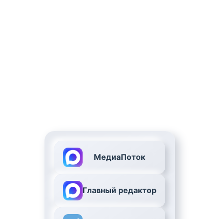
МедиаПоток
Главный редактор