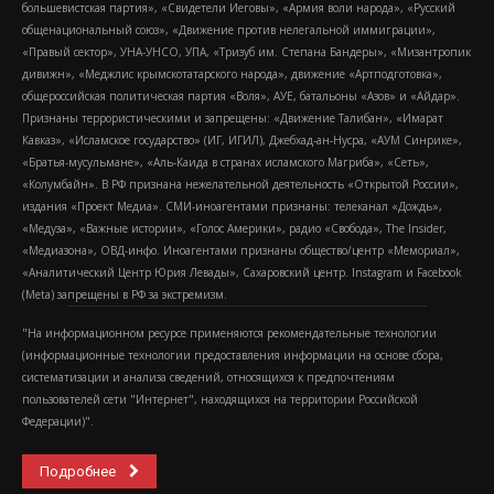
большевистская партия», «Свидетели Иеговы», «Армия воли народа», «Русский
общенациональный союз», «Движение против нелегальной иммиграции»,
«Правый сектор», УНА-УНСО, УПА, «Тризуб им. Степана Бандеры», «Мизантропик
дивижн», «Меджлис крымскотатарского народа», движение «Артподготовка»,
общероссийская политическая партия «Воля», АУЕ, батальоны «Азов» и «Айдар».
Признаны террористическими и запрещены: «Движение Талибан», «Имарат
Кавказ», «Исламское государство» (ИГ, ИГИЛ), Джебхад-ан-Нусра, «АУМ Синрике»,
«Братья-мусульмане», «Аль-Каида в странах исламского Магриба», «Сеть»,
«Колумбайн». В РФ признана нежелательной деятельность «Открытой России»,
издания «Проект Медиа». СМИ-иноагентами признаны: телеканал «Дождь»,
«Медуза», «Важные истории», «Голос Америки», радио «Свобода», The Insider,
«Медиазона», ОВД-инфо. Иноагентами признаны общество/центр «Мемориал»,
«Аналитический Центр Юрия Левады», Сахаровский центр. Instagram и Facebook
(Metа) запрещены в РФ за экстремизм.
"На информационном ресурсе применяются рекомендательные технологии
(информационные технологии предоставления информации на основе сбора,
систематизации и анализа сведений, относящихся к предпочтениям
пользователей сети "Интернет", находящихся на территории Российской
Федерации)".
Подробнее