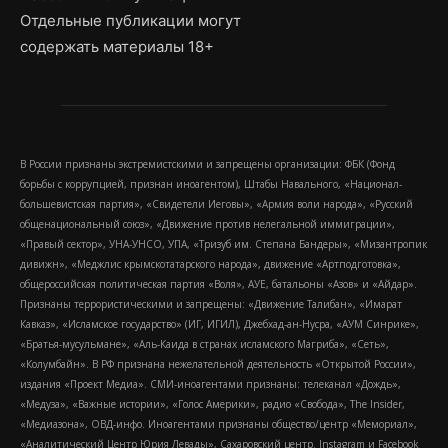
Отдельные публикации могут
содержать материалы 18+
В России признаны экстремистскими и запрещены организации: ФБК (Фонд
борьбы с коррупцией, признан иноагентом), Штабы Навального, «Национал-
большевистская партия», «Свидетели Иеговы», «Армия воли народа», «Русский
общенациональный союз», «Движение против нелегальной иммиграции»,
«Правый сектор», УНА-УНСО, УПА, «Тризуб им. Степана Бандеры», «Мизантропик
дивижн», «Меджлис крымскотатарского народа», движение «Артподготовка»,
общероссийская политическая партия «Воля», АУЕ, батальоны «Азов» и «Айдар».
Признаны террористическими и запрещены: «Движение Талибан», «Имарат
Кавказ», «Исламское государство» (ИГ, ИГИЛ), Джебхад-ан-Нусра, «АУМ Синрике»,
«Братья-мусульмане», «Аль-Каида в странах исламского Магриба», «Сеть»,
«Колумбайн». В РФ признана нежелательной деятельность «Открытой России»,
издания «Проект Медиа». СМИ-иноагентами признаны: телеканал «Дождь»,
«Медуза», «Важные истории», «Голос Америки», радио «Свобода», The Insider,
«Медиазона», ОВД-инфо. Иноагентами признаны общество/центр «Мемориал»,
«Аналитический Центр Юрия Левады», Сахаровский центр. Instagram и Facebook