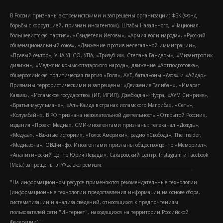
В России признаны экстремистскими и запрещены организации: ФБК (Фонд
борьбы с коррупцией, признан иноагентом), Штабы Навального, «Национал-
большевистская партия», «Свидетели Иеговы», «Армия воли народа», «Русский
общенациональный союз», «Движение против нелегальной иммиграции»,
«Правый сектор», УНА-УНСО, УПА, «Тризуб им. Степана Бандеры», «Мизантропик
дивижн», «Меджлис крымскотатарского народа», движение «Артподготовка»,
общероссийская политическая партия «Воля», АУЕ, батальоны «Азов» и «Айдар».
Признаны террористическими и запрещены: «Движение Талибан», «Имарат
Кавказ», «Исламское государство» (ИГ, ИГИЛ), Джебхад-ан-Нусра, «АУМ Синрике»,
«Братья-мусульмане», «Аль-Каида в странах исламского Магриба», «Сеть»,
«Колумбайн». В РФ признана нежелательной деятельность «Открытой России»,
издания «Проект Медиа». СМИ-иноагентами признаны: телеканал «Дождь»,
«Медуза», «Важные истории», «Голос Америки», радио «Свобода», The Insider,
«Медиазона», ОВД-инфо. Иноагентами признаны общество/центр «Мемориал»,
«Аналитический Центр Юрия Левады», Сахаровский центр. Instagram и Facebook
(Metа) запрещены в РФ за экстремизм.
"На информационном ресурсе применяются рекомендательные технологии
(информационные технологии предоставления информации на основе сбора,
систематизации и анализа сведений, относящихся к предпочтениям
пользователей сети "Интернет", находящихся на территории Российской
Федерации)".