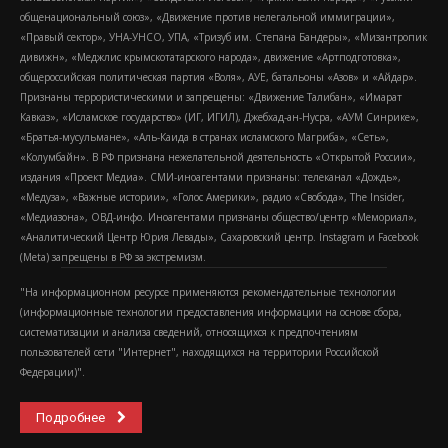
общенациональный союз», «Движение против нелегальной иммиграции»,
«Правый сектор», УНА-УНСО, УПА, «Тризуб им. Степана Бандеры», «Мизантропик
дивижн», «Меджлис крымскотатарского народа», движение «Артподготовка»,
общероссийская политическая партия «Воля», АУЕ, батальоны «Азов» и «Айдар».
Признаны террористическими и запрещены: «Движение Талибан», «Имарат
Кавказ», «Исламское государство» (ИГ, ИГИЛ), Джебхад-ан-Нусра, «АУМ Синрике»,
«Братья-мусульмане», «Аль-Каида в странах исламского Магриба», «Сеть»,
«Колумбайн». В РФ признана нежелательной деятельность «Открытой России»,
издания «Проект Медиа». СМИ-иноагентами признаны: телеканал «Дождь»,
«Медуза», «Важные истории», «Голос Америки», радио «Свобода», The Insider,
«Медиазона», ОВД-инфо. Иноагентами признаны общество/центр «Мемориал»,
«Аналитический Центр Юрия Левады», Сахаровский центр. Instagram и Facebook
(Metа) запрещены в РФ за экстремизм.
"На информационном ресурсе применяются рекомендательные технологии
(информационные технологии предоставления информации на основе сбора,
систематизации и анализа сведений, относящихся к предпочтениям
пользователей сети "Интернет", находящихся на территории Российской
Федерации)".
Подробнее