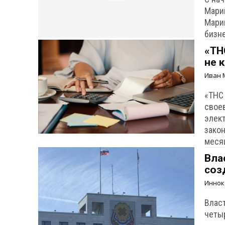
Мари
Мари
бизне
«ТН
не 
Иван 
«ТНС
свое
элек
закон
меся
Вла
соз
Иннок
Власт
четы