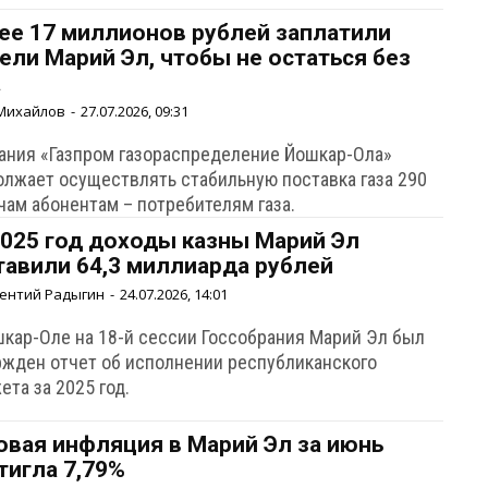
ее 17 миллионов рублей заплатили
ели Марий Эл, чтобы не остаться без
а
Михайлов
-
27.07.2026, 09:31
ания «Газпром газораспределение Йошкар-Ола»
олжает осуществлять стабильную поставка газа 290
чам абонентам – потребителям газа.
2025 год доходы казны Марий Эл
тавили 64,3 миллиарда рублей
ентий Радыгин
-
24.07.2026, 14:01
шкар-Оле на 18-й сессии Госсобрания Марий Эл был
ржден отчет об исполнении республиканского
та за 2025 год.
овая инфляция в Марий Эл за июнь
тигла 7,79%