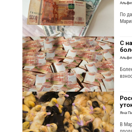
Альфи
По д
Марий
С н
бол
Альфи
Боле
взнос
Рос
уто
Яна П
В Ма
прода