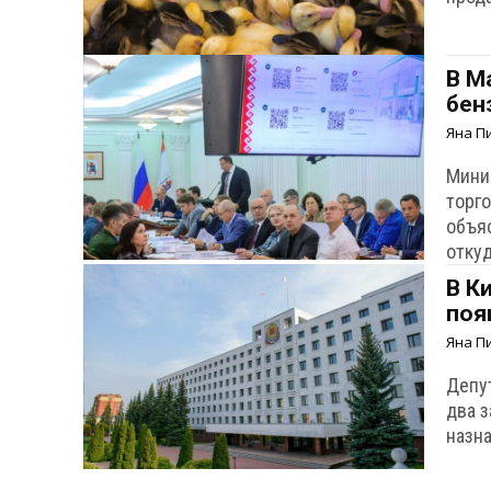
В М
бен
Яна П
Мини
торг
объя
отку
В К
поя
Яна П
Депу
два 
назн