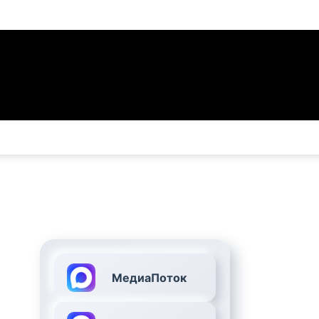
МедиаПоток