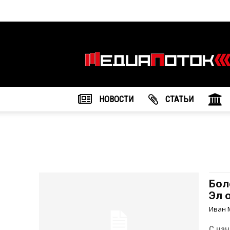
Информационное
агентство
"МедиаПоток"
НОВОСТИ
CТАТЬИ
Бол
Эл 
Иван 
С на