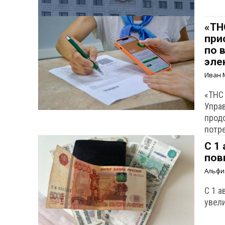
«ТН
при
по 
эле
Иван 
«ТНС
Упра
прод
потр
С 1
пов
Альфи
С 1 а
увел