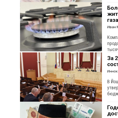
Бол
жит
газ
Иван 
Комп
прод
тыся
За 
сос
Иннок
В Йо
утве
бюдже
Год
дос