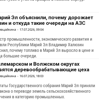
арий Эл объяснили, почему дорожает
зин и откуда такие очереди на АЗС
ивцайкина
-
17.07.2026, 09:04
стр промышленности, экономического развития и
овли Республики Марий Эл Владимир Халюзин
снил, почему топливо в Марий Эл выросло в цене и
да большие очереди.
илемарском и Волжском округах
вятся деревообрабатывающие цеха
ивцайкина
-
16.07.2026, 18:03
таты Государственного собрания Марий Эл приняли
закона о переводе земель сельскохозяйственного
ачения в категорию промышленных.