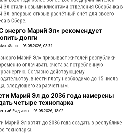
й Эл стали новыми клиентами отделения Сбербанка в
й Эл, впервые открыв расчётный счёт для своего
са в Сбере.
С энерго Марий Эл» рекомендует
копить долги
Михайлов
-
05.08.2026, 08:31
 энерго Марий Эл» призывает жителей республики
временно оплачивать счета за потребленную
троэнергию. Согласно действующему
одательству, внести плату необходимо до 15 числа
ца, следующего за расчетным.
сти Марий Эл до 2036 года намерены
дать четыре технопарка
ентий Радыгин
-
03.08.2026, 18:02
и Марий Эл хотят до 2036 года создать в республике
ре технопарка.