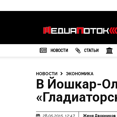
Информационное
агентство
"МедиаПоток"
НОВОСТИ
CТАТЬИ
НОВОСТИ
ЭКОНОМИКА
В Йошкар-О
«Гладиаторс
28.05.2015, 12:47
Женя Дворников