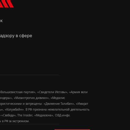
ок
адзору в сфере
-большевистская партия», «Свидетели Иеговы», «Армия воли
 Бандеры», «Мизантропик дивижн», «Меджлис
еррористическими и запрещены: «Движение Талибан», «Имарат
еть», «Колумбайн». В РФ признана нежелательной деятельность
Свобода», The Insider, «Медиазона», ОВД-инфо.
в РФ за экстремизм.