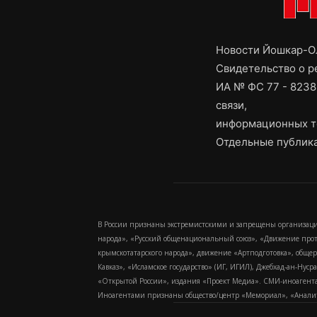
Новости Йошкар-Ол
Свидетельство о 
ИА № ФС 77 - 8238
связи,
информационных т
Отдельные публика
В России признаны экстремистскими и запрещены организаци
народа», «Русский общенациональный союз», «Движение про
крымскотатарского народа», движение «Артподготовка», обще
Кавказ», «Исламское государство» (ИГ, ИГИЛ), Джебхад-ан-Ну
«Открытой России», издания «Проект Медиа». СМИ-иноагентам
Иноагентами признаны общество/центр «Мемориал», «Аналитич