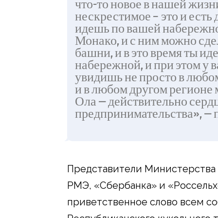
что-то новое в нашей жизни
нескрестимое – это и есть
идешь по вашей набережн
Монако, и с ним можно сд
башни, и в это время ты и
набережной, и при этом у ва
увидишь не просто в любом
и в любом другом регионе 
Ола — действительно серд
предпринимательства», — 
Представители Министерства 
РМЭ, «Сбербанка» и «Россельх
приветственное слово всем со