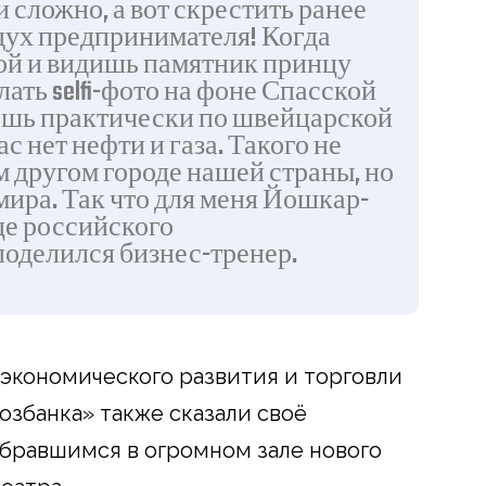
 сложно, а вот скрестить ранее
 дух предпринимателя! Когда
ой и видишь памятник принцу
елать
selfi
-фото на фоне Спасской
дешь практически по швейцарской
с нет нефти и газа. Такого не
 другом городе нашей страны, но
мира. Так что для меня Йошкар-
це российского
поделился бизнес-тренер.
экономического развития и торговли
озбанка» также сказали своё
бравшимся в огромном зале нового