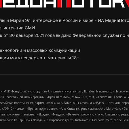
ы и Марий Эл, интересное в России и мире - ИА МедиаПот
регистрации СМИ
9 от 30 декабря 2021 года выдано Федеральной службы по н
ехнологий и массовых коммуникаций
ции могут содержать материалы 18+
и: ФБК (Фонд борьбы с коррупцией, признан иноагентом), Штабы Навального, «Национал
тив нелегальной иммиграции», «Правый сектор», УНА-УНСО, УПА, «Тризуб им. Степана
российская политическая партия «Воля», АУЕ, батальоны «Азов» и «Айдар». Признаны т
сра, «АУМ Синрике», «Братья-мусульмане», «Аль-Каида в странах исламского Магриба», «С
и признаны: телеканал «Дождь», «Медуза», «Важные истории», «Голос Америки», радио «
еский Центр Юрия Левады», Сахаровский центр. Instagram и Facebook (Metа) запрещены 