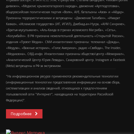
«Правый сектор», УНА-УНСО, УПА, «Тризуб им. Степана Бандеры», «Мизантропик
дивижн», «Меджлис крымскотатарского народа», движение «Артподготовка»,
общероссийская политическая партия «Воля», АУЕ, батальоны «Азов» и «Айдар».
Признаны террористическими и запрещены: «Движение Талибан», «Имарат
Кавказ», «Исламское государство» (ИГ, ИГИЛ), Джебхад-ан-Нусра, «АУМ Синрике»,
«Братья-мусульмане», «Аль-Каида в странах исламского Магриба», «Сеть»,
«Колумбайн». В РФ признана нежелательной деятельность «Открытой России»,
издания «Проект Медиа». СМИ-иноагентами признаны: телеканал «Дождь»,
«Медуза», «Важные истории», «Голос Америки», радио «Свобода», The Insider,
«Медиазона», ОВД-инфо. Иноагентами признаны общество/центр «Мемориал»,
«Аналитический Центр Юрия Левады», Сахаровский центр. Instagram и Facebook
(Metа) запрещены в РФ за экстремизм.
"На информационном ресурсе применяются рекомендательные технологии
(информационные технологии предоставления информации на основе сбора,
систематизации и анализа сведений, относящихся к предпочтениям
пользователей сети "Интернет", находящихся на территории Российской
Федерации)".
Подробнее