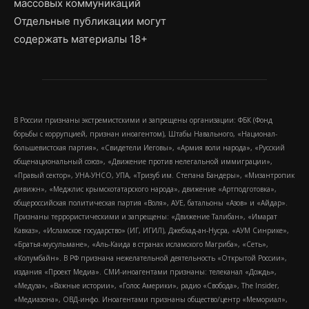
массовых коммуникаций
Отдельные публикации могут
содержать материалы 18+
В России признаны экстремистскими и запрещены организации: ФБК (Фонд
борьбы с коррупцией, признан иноагентом), Штабы Навального, «Национал-
большевистская партия», «Свидетели Иеговы», «Армия воли народа», «Русский
общенациональный союз», «Движение против нелегальной иммиграции»,
«Правый сектор», УНА-УНСО, УПА, «Тризуб им. Степана Бандеры», «Мизантропик
дивижн», «Меджлис крымскотатарского народа», движение «Артподготовка»,
общероссийская политическая партия «Воля», АУЕ, батальоны «Азов» и «Айдар».
Признаны террористическими и запрещены: «Движение Талибан», «Имарат
Кавказ», «Исламское государство» (ИГ, ИГИЛ), Джебхад-ан-Нусра, «АУМ Синрике»,
«Братья-мусульмане», «Аль-Каида в странах исламского Магриба», «Сеть»,
«Колумбайн». В РФ признана нежелательной деятельность «Открытой России»,
издания «Проект Медиа». СМИ-иноагентами признаны: телеканал «Дождь»,
«Медуза», «Важные истории», «Голос Америки», радио «Свобода», The Insider,
«Медиазона», ОВД-инфо. Иноагентами признаны общество/центр «Мемориал»,