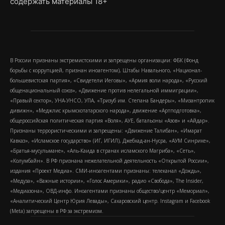
содержать материалы 18+
В России признаны экстремистскими и запрещены организации: ФБК (Фонд
борьбы с коррупцией, признан иноагентом), Штабы Навального, «Национал-
большевистская партия», «Свидетели Иеговы», «Армия воли народа», «Русский
общенациональный союз», «Движение против нелегальной иммиграции»,
«Правый сектор», УНА-УНСО, УПА, «Тризуб им. Степана Бандеры», «Мизантропик
дивижн», «Меджлис крымскотатарского народа», движение «Артподготовка»,
общероссийская политическая партия «Воля», АУЕ, батальоны «Азов» и «Айдар».
Признаны террористическими и запрещены: «Движение Талибан», «Имарат
Кавказ», «Исламское государство» (ИГ, ИГИЛ), Джебхад-ан-Нусра, «АУМ Синрике»,
«Братья-мусульмане», «Аль-Каида в странах исламского Магриба», «Сеть»,
«Колумбайн». В РФ признана нежелательной деятельность «Открытой России»,
издания «Проект Медиа». СМИ-иноагентами признаны: телеканал «Дождь»,
«Медуза», «Важные истории», «Голос Америки», радио «Свобода», The Insider,
«Медиазона», ОВД-инфо. Иноагентами признаны общество/центр «Мемориал»,
«Аналитический Центр Юрия Левады», Сахаровский центр. Instagram и Facebook
(Metа) запрещены в РФ за экстремизм.