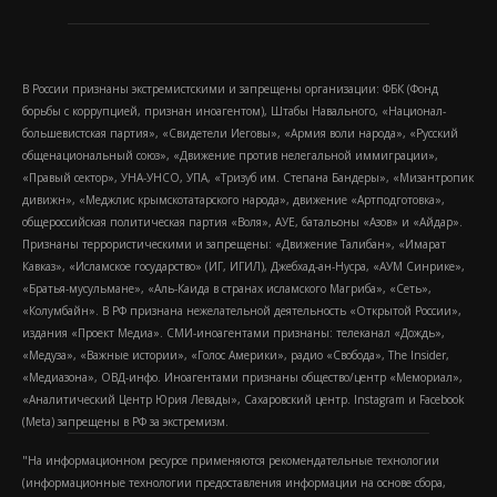
В России признаны экстремистскими и запрещены организации: ФБК (Фонд
борьбы с коррупцией, признан иноагентом), Штабы Навального, «Национал-
большевистская партия», «Свидетели Иеговы», «Армия воли народа», «Русский
общенациональный союз», «Движение против нелегальной иммиграции»,
«Правый сектор», УНА-УНСО, УПА, «Тризуб им. Степана Бандеры», «Мизантропик
дивижн», «Меджлис крымскотатарского народа», движение «Артподготовка»,
общероссийская политическая партия «Воля», АУЕ, батальоны «Азов» и «Айдар».
Признаны террористическими и запрещены: «Движение Талибан», «Имарат
Кавказ», «Исламское государство» (ИГ, ИГИЛ), Джебхад-ан-Нусра, «АУМ Синрике»,
«Братья-мусульмане», «Аль-Каида в странах исламского Магриба», «Сеть»,
«Колумбайн». В РФ признана нежелательной деятельность «Открытой России»,
издания «Проект Медиа». СМИ-иноагентами признаны: телеканал «Дождь»,
«Медуза», «Важные истории», «Голос Америки», радио «Свобода», The Insider,
«Медиазона», ОВД-инфо. Иноагентами признаны общество/центр «Мемориал»,
«Аналитический Центр Юрия Левады», Сахаровский центр. Instagram и Facebook
(Metа) запрещены в РФ за экстремизм.
"На информационном ресурсе применяются рекомендательные технологии
(информационные технологии предоставления информации на основе сбора,