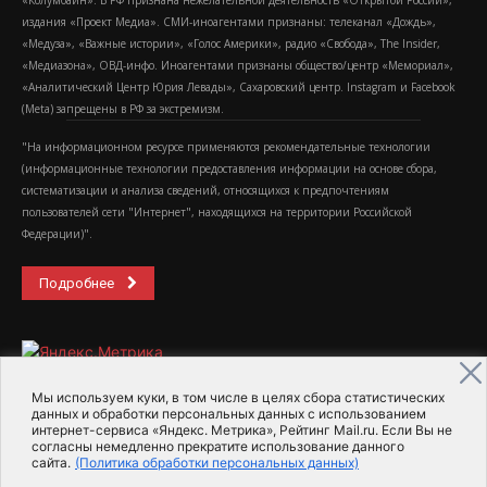
«Колумбайн». В РФ признана нежелательной деятельность «Открытой России»,
издания «Проект Медиа». СМИ-иноагентами признаны: телеканал «Дождь»,
«Медуза», «Важные истории», «Голос Америки», радио «Свобода», The Insider,
«Медиазона», ОВД-инфо. Иноагентами признаны общество/центр «Мемориал»,
«Аналитический Центр Юрия Левады», Сахаровский центр. Instagram и Facebook
(Metа) запрещены в РФ за экстремизм.
"На информационном ресурсе применяются рекомендательные технологии
(информационные технологии предоставления информации на основе сбора,
систематизации и анализа сведений, относящихся к предпочтениям
пользователей сети "Интернет", находящихся на территории Российской
Федерации)".
Подробнее
Мы используем куки, в том числе в целях сбора статистических
данных и обработки персональных данных с использованием
интернет-сервиса «Яндекс. Метрика», Рейтинг Mail.ru. Если Вы не
2015-2026- Информационное агентство МедиаПоток
согласны немедленно прекратите использование данного
сайта.
(Политика обработки персональных данных)
Для справки
Об издании
Пользовательское соглашение