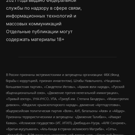
2021 года выдано Федеральной
службы по надзору в сфере связи,
информационных технологий и
массовых коммуникаций
Отдельные публикации могут
содержать материалы 18+
В России признаны экстремистскими и запрещены организации: ФБК (Фонд
борьбы с коррупцией, признан иноагентом), Штабы Навального, «Национал-
большевистская партия», «Свидетели Иеговы», «Армия воли народа», «Русский
общенациональный союз», «Движение против нелегальной иммиграции»,
«Правый сектор», УНА-УНСО, УПА, «Тризуб им. Степана Бандеры», «Мизантропик
дивижн», «Меджлис крымскотатарского народа», движение «Артподготовка»,
общероссийская политическая партия «Воля», АУЕ, батальоны «Азов» и «Айдар».
Признаны террористическими и запрещены: «Движение Талибан», «Имарат
Кавказ», «Исламское государство» (ИГ, ИГИЛ), Джебхад-ан-Нусра, «АУМ Синрике»,
«Братья-мусульмане», «Аль-Каида в странах исламского Магриба», «Сеть»,