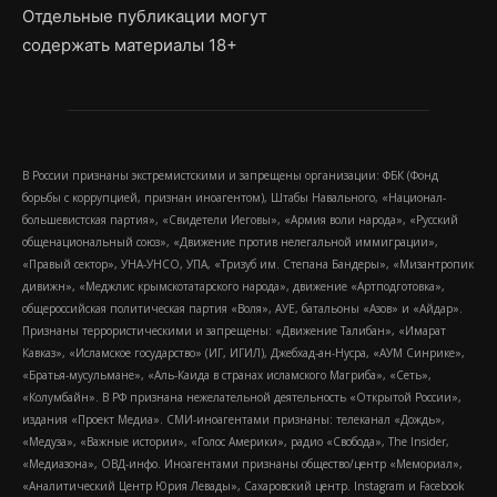
Отдельные публикации могут
содержать материалы 18+
В России признаны экстремистскими и запрещены организации: ФБК (Фонд
борьбы с коррупцией, признан иноагентом), Штабы Навального, «Национал-
большевистская партия», «Свидетели Иеговы», «Армия воли народа», «Русский
общенациональный союз», «Движение против нелегальной иммиграции»,
«Правый сектор», УНА-УНСО, УПА, «Тризуб им. Степана Бандеры», «Мизантропик
дивижн», «Меджлис крымскотатарского народа», движение «Артподготовка»,
общероссийская политическая партия «Воля», АУЕ, батальоны «Азов» и «Айдар».
Признаны террористическими и запрещены: «Движение Талибан», «Имарат
Кавказ», «Исламское государство» (ИГ, ИГИЛ), Джебхад-ан-Нусра, «АУМ Синрике»,
«Братья-мусульмане», «Аль-Каида в странах исламского Магриба», «Сеть»,
«Колумбайн». В РФ признана нежелательной деятельность «Открытой России»,
издания «Проект Медиа». СМИ-иноагентами признаны: телеканал «Дождь»,
«Медуза», «Важные истории», «Голос Америки», радио «Свобода», The Insider,
«Медиазона», ОВД-инфо. Иноагентами признаны общество/центр «Мемориал»,
«Аналитический Центр Юрия Левады», Сахаровский центр. Instagram и Facebook