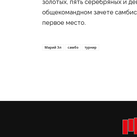
золотых, пять серебряных и де
общекомандном зачете самбис
первое место.
Марий Эл
самбо
турнир