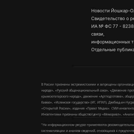
Новости Йошкар-Ол
Свидетельство о 
ИА № ФС 77 - 8238
связи,
информационных т
Отдельные публика
В России признаны экстремистскими и запрещены организаци
народа», «Русский общенациональный союз», «Движение про
крымскотатарского народа», движение «Артподготовка», обще
Кавказ», «Исламское государство» (ИГ, ИГИЛ), Джебхад-ан-Ну
«Открытой России», издания «Проект Медиа». СМИ-иноагентам
Иноагентами признаны общество/центр «Мемориал», «Аналитич
"На информационном ресурсе применяются рекомендательные
систематизации и анализа сведений, относящихся к предпочт