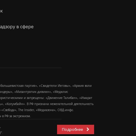
ок
адзору в сфере
-большевистская партия», «Свидетели Иеговы», «Армия воли
 Бандеры», «Мизантропик дивижн», «Меджлис
еррористическими и запрещены: «Движение Талибан», «Имарат
еть», «Колумбайн». В РФ признана нежелательной деятельность
Свобода», The Insider, «Медиазона», ОВД-инфо.
в РФ за экстремизм.
,
Подробнее
".