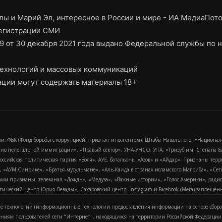
ы и Марий Эл, интересное в России и мире - ИА МедиаПот
регистрации СМИ
9 от 30 декабря 2021 года выдано Федеральной службы по н
ехнологий и массовых коммуникаций
ции могут содержать материалы 18+
и: ФБК (Фонд борьбы с коррупцией, признан иноагентом), Штабы Навального, «Национал
тив нелегальной иммиграции», «Правый сектор», УНА-УНСО, УПА, «Тризуб им. Степана
российская политическая партия «Воля», АУЕ, батальоны «Азов» и «Айдар». Признаны т
сра, «АУМ Синрике», «Братья-мусульмане», «Аль-Каида в странах исламского Магриба», «С
и признаны: телеканал «Дождь», «Медуза», «Важные истории», «Голос Америки», радио «
еский Центр Юрия Левады», Сахаровский центр. Instagram и Facebook (Metа) запрещены 
 технологии (информационные технологии предоставления информации на основе сбора
ениям пользователей сети "Интернет", находящихся на территории Российской Федерации)