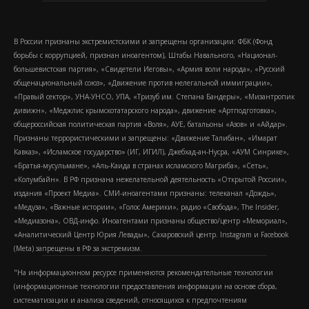
В России признаны экстремистскими и запрещены организации: ФБК (Фонд
борьбы с коррупцией, признан иноагентом), Штабы Навального, «Национал-
большевистская партия», «Свидетели Иеговы», «Армия воли народа», «Русский
общенациональный союз», «Движение против нелегальной иммиграции»,
«Правый сектор», УНА-УНСО, УПА, «Тризуб им. Степана Бандеры», «Мизантропик
дивижн», «Меджлис крымскотатарского народа», движение «Артподготовка»,
общероссийская политическая партия «Воля», АУЕ, батальоны «Азов» и «Айдар».
Признаны террористическими и запрещены: «Движение Талибан», «Имарат
Кавказ», «Исламское государство» (ИГ, ИГИЛ), Джебхад-ан-Нусра, «АУМ Синрике»,
«Братья-мусульмане», «Аль-Каида в странах исламского Магриба», «Сеть»,
«Колумбайн». В РФ признана нежелательной деятельность «Открытой России»,
издания «Проект Медиа». СМИ-иноагентами признаны: телеканал «Дождь»,
«Медуза», «Важные истории», «Голос Америки», радио «Свобода», The Insider,
«Медиазона», ОВД-инфо. Иноагентами признаны общество/центр «Мемориал»,
«Аналитический Центр Юрия Левады», Сахаровский центр. Instagram и Facebook
(Metа) запрещены в РФ за экстремизм.
"На информационном ресурсе применяются рекомендательные технологии
(информационные технологии предоставления информации на основе сбора,
систематизации и анализа сведений, относящихся к предпочтениям