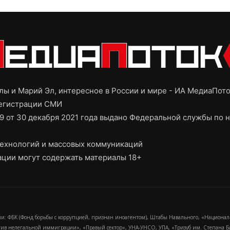
ы и Марий Эл, интересное в России и мире - ИА МедиаПот
регистрации СМИ
9 от 30 декабря 2021 года выдано Федеральной службы по н
ехнологий и массовых коммуникаций
ции могут содержать материалы 18+
и: ФБК (Фонд борьбы с коррупцией, признан иноагентом), Штабы Навального, «Национал
тив нелегальной иммиграции», «Правый сектор», УНА-УНСО, УПА, «Тризуб им. Степана