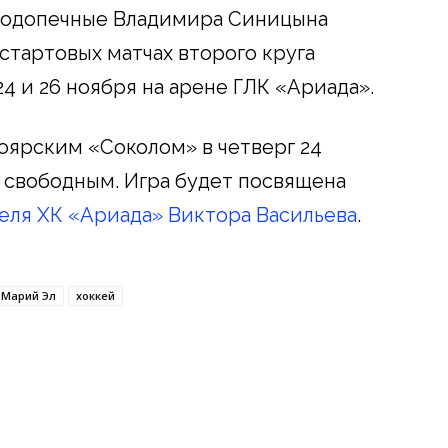
подопечные Владимира Синицына
 стартовых матчах второго круга
4 и 26 ноября на арене ГЛК «Ариада».
ноярским «Соколом» в четверг 24
 свободным. Игра будет посвящена
еля ХК «Ариада» Виктора Васильева
.
Марий Эл
хоккей