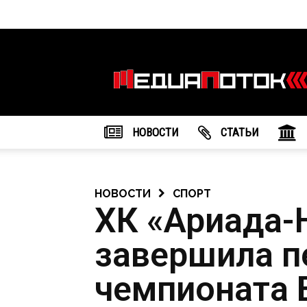
Информационное
агентство
"МедиаПоток"
НОВОСТИ
CТАТЬИ
НОВОСТИ
СПОРТ
ХК «Ариада-
завершила п
чемпионата 