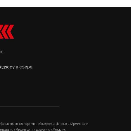
ок
адзору в сфере
-большевистская партия», «Свидетели Иеговы», «Армия воли
 Бандеры», «Мизантропик дивижн», «Меджлис