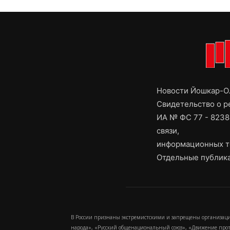
Новости Йошкар-Ол
Свидетельство о 
ИА № ФС 77 - 8238
связи,
информационных т
Отдельные публика
В России признаны экстремистскими и запрещены организаци
народа», «Русский общенациональный союз», «Движение про