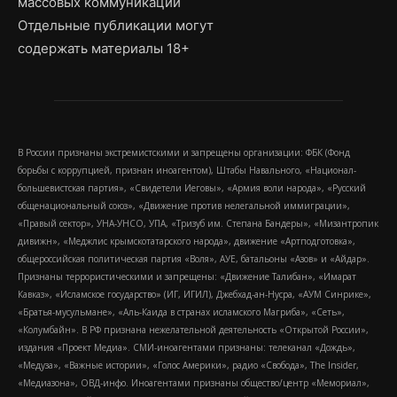
массовых коммуникаций
Отдельные публикации могут
содержать материалы 18+
В России признаны экстремистскими и запрещены организации: ФБК (Фонд
борьбы с коррупцией, признан иноагентом), Штабы Навального, «Национал-
большевистская партия», «Свидетели Иеговы», «Армия воли народа», «Русский
общенациональный союз», «Движение против нелегальной иммиграции»,
«Правый сектор», УНА-УНСО, УПА, «Тризуб им. Степана Бандеры», «Мизантропик
дивижн», «Меджлис крымскотатарского народа», движение «Артподготовка»,
общероссийская политическая партия «Воля», АУЕ, батальоны «Азов» и «Айдар».
Признаны террористическими и запрещены: «Движение Талибан», «Имарат
Кавказ», «Исламское государство» (ИГ, ИГИЛ), Джебхад-ан-Нусра, «АУМ Синрике»,
«Братья-мусульмане», «Аль-Каида в странах исламского Магриба», «Сеть»,
«Колумбайн». В РФ признана нежелательной деятельность «Открытой России»,
издания «Проект Медиа». СМИ-иноагентами признаны: телеканал «Дождь»,
«Медуза», «Важные истории», «Голос Америки», радио «Свобода», The Insider,
«Медиазона», ОВД-инфо. Иноагентами признаны общество/центр «Мемориал»,