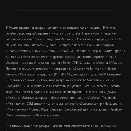
В России признаны экстремистскими и запрещены организации: ФБК (Фонд
борьбы с коррупцией, признан иноагентом), Штабы Навального, «Национал-
большевистская партия», «Свидетели Иеговы», «Армия воли народа», «Русский
общенациональный союз», «Движение против нелегальной иммиграции»,
«Правый сектор», УНА-УНСО, УПА, «Тризуб им. Степана Бандеры», «Мизантропик
дивижн», «Меджлис крымскотатарского народа», движение «Артподготовка»,
общероссийская политическая партия «Воля», АУЕ, батальоны «Азов» и «Айдар».
Признаны террористическими и запрещены: «Движение Талибан», «Имарат
Кавказ», «Исламское государство» (ИГ, ИГИЛ), Джебхад-ан-Нусра, «АУМ Синрике»,
«Братья-мусульмане», «Аль-Каида в странах исламского Магриба», «Сеть»,
«Колумбайн». В РФ признана нежелательной деятельность «Открытой России»,
издания «Проект Медиа». СМИ-иноагентами признаны: телеканал «Дождь»,
«Медуза», «Важные истории», «Голос Америки», радио «Свобода», The Insider,
«Медиазона», ОВД-инфо. Иноагентами признаны общество/центр «Мемориал»,
«Аналитический Центр Юрия Левады», Сахаровский центр. Instagram и Facebook
(Metа) запрещены в РФ за экстремизм.
"На информационном ресурсе применяются рекомендательные технологии