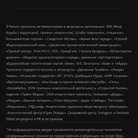
В России признаны экстремистскими и запрещены организации: ФБК (Фонд
борьбы с коррупцией, признан иноагентом), Штабы Навального, «Национал-
большевистская партия», «Свидетели Иеговы», «Армия воли народа», «Русский
общенациональный союз», «Движение против нелегальной иммиграции»,
«Правый сектор», УНА-УНСО, УПА, «Тризуб им. Степана Бандеры», «Мизантропик
дивижн», «Меджлис крымскотатарского народа», движение «Артподготовка»,
общероссийская политическая партия «Воля», АУЕ, батальоны «Азов» и «Айдар».
Признаны террористическими и запрещены: «Движение Талибан», «Имарат
Кавказ», «Исламское государство» (ИГ, ИГИЛ), Джебхад-ан-Нусра, «АУМ Синрике»,
«Братья-мусульмане», «Аль-Каида в странах исламского Магриба», «Сеть»,
«Колумбайн». В РФ признана нежелательной деятельность «Открытой России»,
издания «Проект Медиа». СМИ-иноагентами признаны: телеканал «Дождь»,
«Медуза», «Важные истории», «Голос Америки», радио «Свобода», The Insider,
«Медиазона», ОВД-инфо. Иноагентами признаны общество/центр «Мемориал»,
«Аналитический Центр Юрия Левады», Сахаровский центр. Instagram и Facebook
(Metа) запрещены в РФ за экстремизм.
"На информационном ресурсе применяются рекомендательные технологии
(информационные технологии предоставления информации на основе сбора,