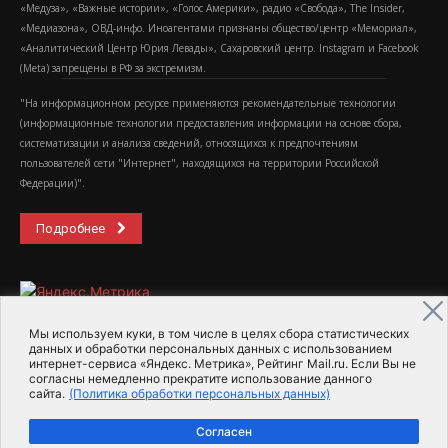
«Медуза», «Важные истории», «Голос Америки», радио «Свобода», The Insider,
«Медиазона», ОВД-инфо. Иноагентами признаны общество/центр «Мемориал»,
«Аналитический Центр Юрия Левады», Сахаровский центр. Instagram и Facebook
(Metа) запрещены в РФ за экстремизм.
"На информационном ресурсе применяются рекомендательные технологии
(информационные технологии предоставления информации на основе сбора,
систематизации и анализа сведений, относящихся к предпочтениям
пользователей сети "Интернет", находящихся на территории Российской
Федерации)".
Подробнее
Мы используем куки, в том числе в целях сбора статистических
данных и обработки персональных данных с использованием
интернет-сервиса «Яндекс. Метрика», Рейтинг Mail.ru. Если Вы не
2015-2026- Информационное агентство МедиаПоток
согласны немедленно прекратите использование данного
сайта.
(Политика обработки персональных данных)
Для справки
Об издании
Пользовательское соглашение
Согласен
Политика обработки персональных данных