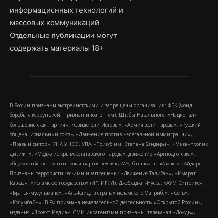
информационных технологий и
массовых коммуникаций
Отдельные публикации могут
содержать материалы 18+
В России признаны экстремистскими и запрещены организации: ФБК (Фонд
борьбы с коррупцией, признан иноагентом), Штабы Навального, «Национал-
большевистская партия», «Свидетели Иеговы», «Армия воли народа», «Русский
общенациональный союз», «Движение против нелегальной иммиграции»,
«Правый сектор», УНА-УНСО, УПА, «Тризуб им. Степана Бандеры», «Мизантропик
дивижн», «Меджлис крымскотатарского народа», движение «Артподготовка»,
общероссийская политическая партия «Воля», АУЕ, батальоны «Азов» и «Айдар».
Признаны террористическими и запрещены: «Движение Талибан», «Имарат
Кавказ», «Исламское государство» (ИГ, ИГИЛ), Джебхад-ан-Нусра, «АУМ Синрике»,
«Братья-мусульмане», «Аль-Каида в странах исламского Магриба», «Сеть»,
«Колумбайн». В РФ признана нежелательной деятельность «Открытой России»,
издания «Проект Медиа». СМИ-иноагентами признаны: телеканал «Дождь»,