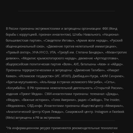
В России признаны экстремистскими и запрещены организации: ФБК (Фонд
борьбы с коррупцией, признан иноагентом), Штабы Навального, «Национал-
большевистская партия», «Свидетели Иеговы», «Армия воли народа», «Русский
общенациональный союз», «Движение против нелегальной иммиграции»,
«Правый сектор», УНА-УНСО, УПА, «Тризуб им. Степана Бандеры», «Мизантропик
дивижн», «Меджлис крымскотатарского народа», движение «Артподготовка»,
общероссийская политическая партия «Воля», АУЕ, батальоны «Азов» и «Айдар».
Признаны террористическими и запрещены: «Движение Талибан», «Имарат
Кавказ», «Исламское государство» (ИГ, ИГИЛ), Джебхад-ан-Нусра, «АУМ Синрике»,
«Братья-мусульмане», «Аль-Каида в странах исламского Магриба», «Сеть»,
«Колумбайн». В РФ признана нежелательной деятельность «Открытой России»,
издания «Проект Медиа». СМИ-иноагентами признаны: телеканал «Дождь»,
«Медуза», «Важные истории», «Голос Америки», радио «Свобода», The Insider,
«Медиазона», ОВД-инфо. Иноагентами признаны общество/центр «Мемориал»,
«Аналитический Центр Юрия Левады», Сахаровский центр. Instagram и Facebook
(Metа) запрещены в РФ за экстремизм.
"На информационном ресурсе применяются рекомендательные технологии