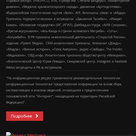
«Правый сектор», УНА-УНСО, УПА, «Тризуб им. Степана Бандеры», «Мизантропик
дивижн», «Меджлис крымскотатарского народа», движение «Артподготовка»,
общероссийская политическая партия «Воля», АУЕ, батальоны «Азов» и «Айдар».
Признаны террористическими и запрещены: «Движение Талибан», «Имарат
Кавказ», «Исламское государство» (ИГ, ИГИЛ), Джебхад-ан-Нусра, «АУМ Синрике»,
«Братья-мусульмане», «Аль-Каида в странах исламского Магриба», «Сеть»,
«Колумбайн». В РФ признана нежелательной деятельность «Открытой России»,
издания «Проект Медиа». СМИ-иноагентами признаны: телеканал «Дождь»,
«Медуза», «Важные истории», «Голос Америки», радио «Свобода», The Insider,
«Медиазона», ОВД-инфо. Иноагентами признаны общество/центр «Мемориал»,
«Аналитический Центр Юрия Левады», Сахаровский центр. Instagram и Facebook
(Metа) запрещены в РФ за экстремизм.
"На информационном ресурсе применяются рекомендательные технологии
(информационные технологии предоставления информации на основе сбора,
систематизации и анализа сведений, относящихся к предпочтениям
пользователей сети "Интернет", находящихся на территории Российской
Федерации)".
Подробнее