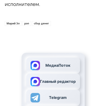
исполнителем.
Марий Эл
рэп
сбор денег
МедиаПоток
Главный редактор
Telegram