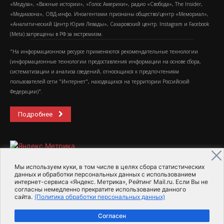
«Медуза», «Важные истории», «Голос Америки», радио «Свобода», The Insider,
«Медиазона», ОВД-инфо. Иноагентами признаны общество/центр «Мемориал»,
«Аналитический Центр Юрия Левады», Сахаровский центр. Instagram и Facebook
(Metа) запрещены в РФ за экстремизм.
"На информационном ресурсе применяются рекомендательные технологии
(информационные технологии предоставления информации на основе сбора,
систематизации и анализа сведений, относящихся к предпочтениям
пользователей сети "Интернет", находящихся на территории Российской
Федерации)".
Подробнее
Мы используем куки, в том числе в целях сбора статистических
данных и обработки персональных данных с использованием
интернет-сервиса «Яндекс. Метрика», Рейтинг Mail.ru. Если Вы не
2015-2026- Информационное агентство МедиаПоток
согласны немедленно прекратите использование данного
сайта.
(Политика обработки персональных данных)
Для справки
Об издании
Пользовательское соглашение
Согласен
Политика обработки персональных данных