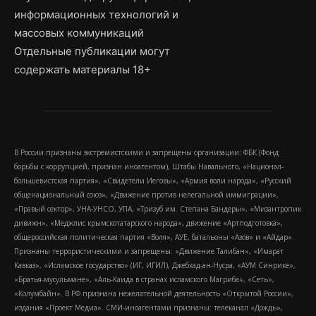
информационных технологий и
массовых коммуникаций
Отдельные публикации могут
содержать материалы 18+
В России признаны экстремистскими и запрещены организации: ФБК (Фонд
борьбы с коррупцией, признан иноагентом), Штабы Навального, «Национал-
большевистская партия», «Свидетели Иеговы», «Армия воли народа», «Русский
общенациональный союз», «Движение против нелегальной иммиграции»,
«Правый сектор», УНА-УНСО, УПА, «Тризуб им. Степана Бандеры», «Мизантропик
дивижн», «Меджлис крымскотатарского народа», движение «Артподготовка»,
общероссийская политическая партия «Воля», АУЕ, батальоны «Азов» и «Айдар».
Признаны террористическими и запрещены: «Движение Талибан», «Имарат
Кавказ», «Исламское государство» (ИГ, ИГИЛ), Джебхад-ан-Нусра, «АУМ Синрике»,
«Братья-мусульмане», «Аль-Каида в странах исламского Магриба», «Сеть»,
«Колумбайн». В РФ признана нежелательной деятельность «Открытой России»,
издания «Проект Медиа». СМИ-иноагентами признаны: телеканал «Дождь»,