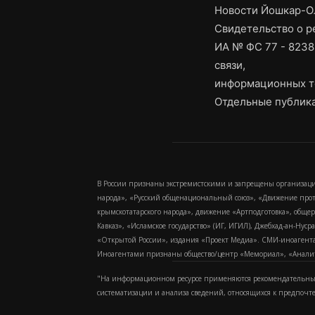
Новости Йошкар-Ол
Свидетельство о 
ИА № ФС 77 - 8238
связи,
информационных т
Отдельные публика
В России признаны экстремистскими и запрещены организаци
народа», «Русский общенациональный союз», «Движение про
крымскотатарского народа», движение «Артподготовка», обще
Кавказ», «Исламское государство» (ИГ, ИГИЛ), Джебхад-ан-Ну
«Открытой России», издания «Проект Медиа». СМИ-иноагентам
Иноагентами признаны общество/центр «Мемориал», «Аналитич
"На информационном ресурсе применяются рекомендательные
систематизации и анализа сведений, относящихся к предпочт