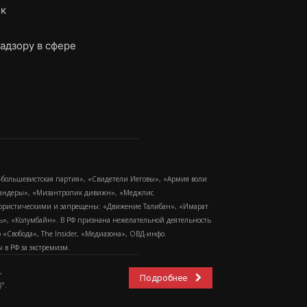
ок
адзору в сфере
-большевистская партия», «Свидетели Иеговы», «Армия воли
 Бандеры», «Мизантропик дивижн», «Меджлис
еррористическими и запрещены: «Движение Талибан», «Имарат
еть», «Колумбайн». В РФ признана нежелательной деятельность
Свобода», The Insider, «Медиазона», ОВД-инфо.
в РФ за экстремизм.
,
Подробнее
".