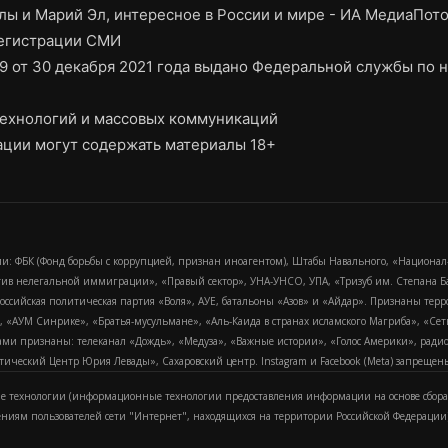
ы и Марий Эл, интересное в России и мире - ИА МедиаПот
регистрации СМИ
9 от 30 декабря 2021 года выдано Федеральной службы по н
ехнологий и массовых коммуникаций
ции могут содержать материалы 18+
и: ФБК (Фонд борьбы с коррупцией, признан иноагентом), Штабы Навального, «Национал
тив нелегальной иммиграции», «Правый сектор», УНА-УНСО, УПА, «Тризуб им. Степана
российская политическая партия «Воля», АУЕ, батальоны «Азов» и «Айдар». Признаны т
сра, «АУМ Синрике», «Братья-мусульмане», «Аль-Каида в странах исламского Магриба», «С
и признаны: телеканал «Дождь», «Медуза», «Важные истории», «Голос Америки», радио «
еский Центр Юрия Левады», Сахаровский центр. Instagram и Facebook (Metа) запрещены 
 технологии (информационные технологии предоставления информации на основе сбора
ениям пользователей сети "Интернет", находящихся на территории Российской Федерации)