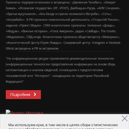
Признаны террористическими и запрещены: «Движение Талибан», «Имарат
Кавказ», «Исламское государство» (ИГ, ИГИЛ), Джебхад-ан-Нусра, «АУМ Синрике»,
«Братья-мусульмане», «Аль-Каида в странах исламского Магриба», «Сеть»,
«Колумбайн». В РФ признана нежелательной деятельность «Открытой России»,
издания «Проект Медиа». СМИ-иноагентами признаны: телеканал «Дождь»,
«Медуза», «Важные истории», «Голос Америки», радио «Свобода», The Insider,
«Медиазона», ОВД-инфо. Иноагентами признаны общество/центр «Мемориал»,
«Аналитический Центр Юрия Левады», Сахаровский центр. Instagram и Facebook
(Metа) запрещены в РФ за экстремизм.
"На информационном ресурсе применяются рекомендательные технологии
(информационные технологии предоставления информации на основе сбора,
систематизации и анализа сведений, относящихся к предпочтениям
пользователей сети "Интернет", находящихся на территории Российской
Федерации)".
Подробнее
Мы используем куки, в том числе в целях сбора статистических