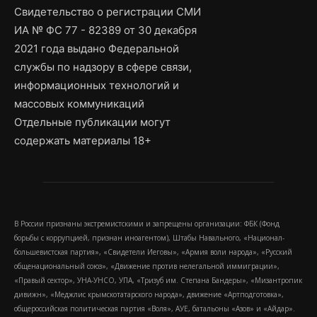
Свидетельство о регистрации СМИ
ИА № ФС 77 - 82389 от 30 декабря
2021 года выдано Федеральной
службы по надзору в сфере связи,
информационных технологий и
массовых коммуникаций
Отдельные публикации могут
содержать материалы 18+
В России признаны экстремистскими и запрещены организации: ФБК (Фонд
борьбы с коррупцией, признан иноагентом), Штабы Навального, «Национал-
большевистская партия», «Свидетели Иеговы», «Армия воли народа», «Русский
общенациональный союз», «Движение против нелегальной иммиграции»,
«Правый сектор», УНА-УНСО, УПА, «Тризуб им. Степана Бандеры», «Мизантропик
дивижн», «Меджлис крымскотатарского народа», движение «Артподготовка»,
общероссийская политическая партия «Воля», АУЕ, батальоны «Азов» и «Айдар».