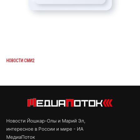
НОВОСТИ СМИ2
Новости Йошкар-Олы и Марий Эл,
интересное в России и мире - ИА
МедиаПоток