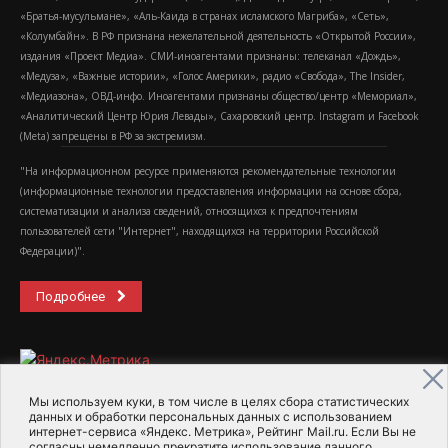
«Братья-мусульмане», «Аль-Каида в странах исламского Магриба», «Сеть»,
«Колумбайн». В РФ признана нежелательной деятельность «Открытой России»,
издания «Проект Медиа». СМИ-иноагентами признаны: телеканал «Дождь»,
«Медуза», «Важные истории», «Голос Америки», радио «Свобода», The Insider,
«Медиазона», ОВД-инфо. Иноагентами признаны общество/центр «Мемориал»,
«Аналитический Центр Юрия Левады», Сахаровский центр. Instagram и Facebook
(Metа) запрещены в РФ за экстремизм.
"На информационном ресурсе применяются рекомендательные технологии
(информационные технологии предоставления информации на основе сбора,
систематизации и анализа сведений, относящихся к предпочтениям
пользователей сети "Интернет", находящихся на территории Российской
Федерации)".
Подробнее
Мы используем куки, в том числе в целях сбора статистических
данных и обработки персональных данных с использованием
интернет-сервиса «Яндекс. Метрика», Рейтинг Mail.ru. Если Вы не
2015-2026- Информационное агентство МедиаПоток
согласны немедленно прекратите использование данного