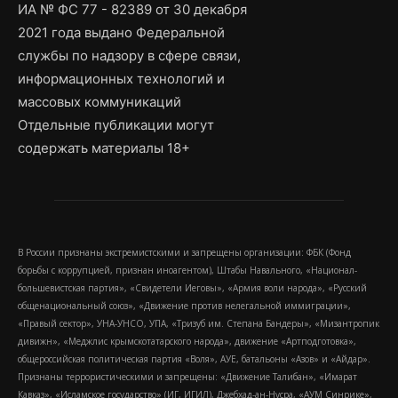
ИА № ФС 77 - 82389 от 30 декабря
2021 года выдано Федеральной
службы по надзору в сфере связи,
информационных технологий и
массовых коммуникаций
Отдельные публикации могут
содержать материалы 18+
В России признаны экстремистскими и запрещены организации: ФБК (Фонд
борьбы с коррупцией, признан иноагентом), Штабы Навального, «Национал-
большевистская партия», «Свидетели Иеговы», «Армия воли народа», «Русский
общенациональный союз», «Движение против нелегальной иммиграции»,
«Правый сектор», УНА-УНСО, УПА, «Тризуб им. Степана Бандеры», «Мизантропик
дивижн», «Меджлис крымскотатарского народа», движение «Артподготовка»,
общероссийская политическая партия «Воля», АУЕ, батальоны «Азов» и «Айдар».
Признаны террористическими и запрещены: «Движение Талибан», «Имарат
Кавказ», «Исламское государство» (ИГ, ИГИЛ), Джебхад-ан-Нусра, «АУМ Синрике»,