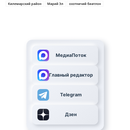
Килемарский район
Марий Эл
охотничий биатлон
МедиаПоток
Главный редактор
Telegram
Дзен