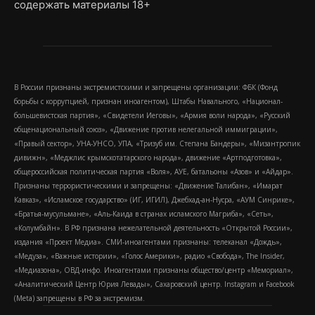
содержать материалы 18+
В России признаны экстремистскими и запрещены организации: ФБК (Фонд
борьбы с коррупцией, признан иноагентом), Штабы Навального, «Национал-
большевистская партия», «Свидетели Иеговы», «Армия воли народа», «Русский
общенациональный союз», «Движение против нелегальной иммиграции»,
«Правый сектор», УНА-УНСО, УПА, «Тризуб им. Степана Бандеры», «Мизантропик
дивижн», «Меджлис крымскотатарского народа», движение «Артподготовка»,
общероссийская политическая партия «Воля», АУЕ, батальоны «Азов» и «Айдар».
Признаны террористическими и запрещены: «Движение Талибан», «Имарат
Кавказ», «Исламское государство» (ИГ, ИГИЛ), Джебхад-ан-Нусра, «АУМ Синрике»,
«Братья-мусульмане», «Аль-Каида в странах исламского Магриба», «Сеть»,
«Колумбайн». В РФ признана нежелательной деятельность «Открытой России»,
издания «Проект Медиа». СМИ-иноагентами признаны: телеканал «Дождь»,
«Медуза», «Важные истории», «Голос Америки», радио «Свобода», The Insider,
«Медиазона», ОВД-инфо. Иноагентами признаны общество/центр «Мемориал»,
«Аналитический Центр Юрия Левады», Сахаровский центр. Instagram и Facebook
(Metа) запрещены в РФ за экстремизм.