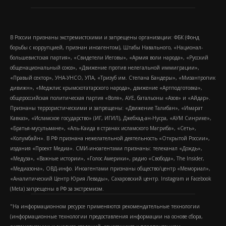
В России признаны экстремистскими и запрещены организации: ФБК (Фонд
борьбы с коррупцией, признан иноагентом), Штабы Навального, «Национал-
большевистская партия», «Свидетели Иеговы», «Армия воли народа», «Русский
общенациональный союз», «Движение против нелегальной иммиграции»,
«Правый сектор», УНА-УНСО, УПА, «Тризуб им. Степана Бандеры», «Мизантропик
дивижн», «Меджлис крымскотатарского народа», движение «Артподготовка»,
общероссийская политическая партия «Воля», АУЕ, батальоны «Азов» и «Айдар».
Признаны террористическими и запрещены: «Движение Талибан», «Имарат
Кавказ», «Исламское государство» (ИГ, ИГИЛ), Джебхад-ан-Нусра, «АУМ Синрике»,
«Братья-мусульмане», «Аль-Каида в странах исламского Магриба», «Сеть»,
«Колумбайн». В РФ признана нежелательной деятельность «Открытой России»,
издания «Проект Медиа». СМИ-иноагентами признаны: телеканал «Дождь»,
«Медуза», «Важные истории», «Голос Америки», радио «Свобода», The Insider,
«Медиазона», ОВД-инфо. Иноагентами признаны общество/центр «Мемориал»,
«Аналитический Центр Юрия Левады», Сахаровский центр. Instagram и Facebook
(Metа) запрещены в РФ за экстремизм.
"На информационном ресурсе применяются рекомендательные технологии
(информационные технологии предоставления информации на основе сбора,