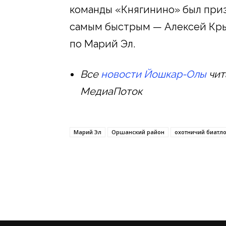
команды «Княгинино» был приз
самым быстрым — Алексей Кры
по Марий Эл.
Все
новости Йошкар-Олы
чит
МедиаПоток
Марий Эл
Оршанский район
охотничий биатл