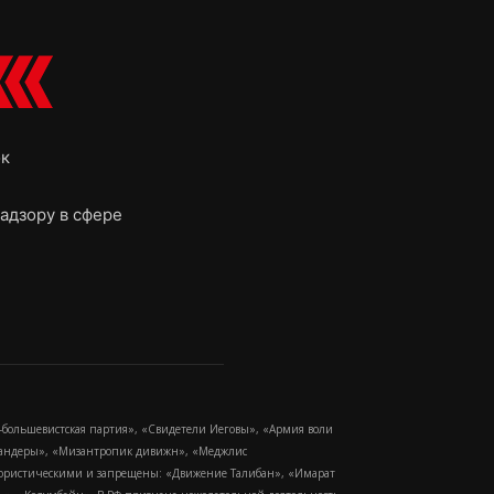
ок
адзору в сфере
-большевистская партия», «Свидетели Иеговы», «Армия воли
 Бандеры», «Мизантропик дивижн», «Меджлис
еррористическими и запрещены: «Движение Талибан», «Имарат