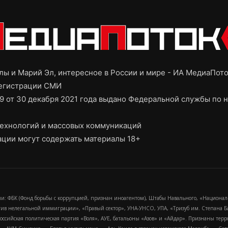
ы и Марий Эл, интересное в России и мире - ИА МедиаПот
регистрации СМИ
9 от 30 декабря 2021 года выдано Федеральной службы по н
ехнологий и массовых коммуникаций
ции могут содержать материалы 18+
и: ФБК (Фонд борьбы с коррупцией, признан иноагентом), Штабы Навального, «Национал
тив нелегальной иммиграции», «Правый сектор», УНА-УНСО, УПА, «Тризуб им. Степана
российская политическая партия «Воля», АУЕ, батальоны «Азов» и «Айдар». Признаны т