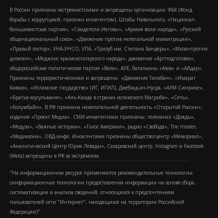
В России признаны экстремистскими и запрещены организации: ФБК (Фонд
борьбы с коррупцией, признан иноагентом), Штабы Навального, «Национал-
большевистская партия», «Свидетели Иеговы», «Армия воли народа», «Русский
общенациональный союз», «Движение против нелегальной иммиграции»,
«Правый сектор», УНА-УНСО, УПА, «Тризуб им. Степана Бандеры», «Мизантропик
дивижн», «Меджлис крымскотатарского народа», движение «Артподготовка»,
общероссийская политическая партия «Воля», АУЕ, батальоны «Азов» и «Айдар».
Признаны террористическими и запрещены: «Движение Талибан», «Имарат
Кавказ», «Исламское государство» (ИГ, ИГИЛ), Джебхад-ан-Нусра, «АУМ Синрике»,
«Братья-мусульмане», «Аль-Каида в странах исламского Магриба», «Сеть»,
«Колумбайн». В РФ признана нежелательной деятельность «Открытой России»,
издания «Проект Медиа». СМИ-иноагентами признаны: телеканал «Дождь»,
«Медуза», «Важные истории», «Голос Америки», радио «Свобода», The Insider,
«Медиазона», ОВД-инфо. Иноагентами признаны общество/центр «Мемориал»,
«Аналитический Центр Юрия Левады», Сахаровский центр. Instagram и Facebook
(Metа) запрещены в РФ за экстремизм.
"На информационном ресурсе применяются рекомендательные технологии
(информационные технологии предоставления информации на основе сбора,
систематизации и анализа сведений, относящихся к предпочтениям
пользователей сети "Интернет", находящихся на территории Российской
Федерации)".