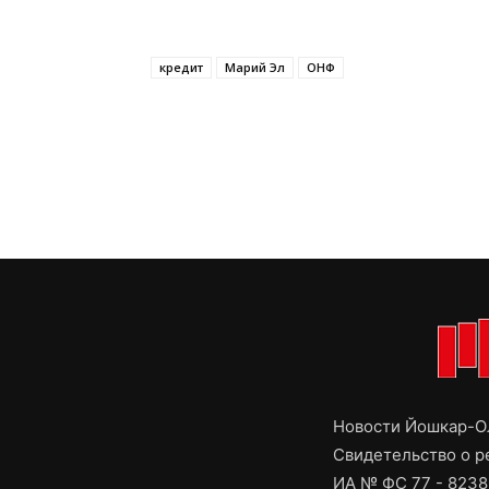
кредит
Марий Эл
ОНФ
Новости Йошкар-Ол
Свидетельство о 
ИА № ФС 77 - 8238