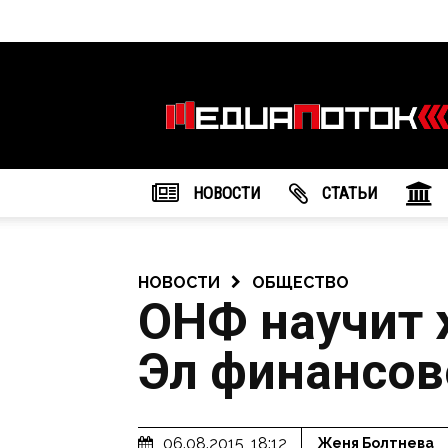
Информационное
агентство
"МедиаПоток"
НОВОСТИ
CТАТЬИ
НОВОСТИ
ОБЩЕСТВО
ОНФ научит 
Эл финансов
06.08.2015, 18:12
Женя Болтнева