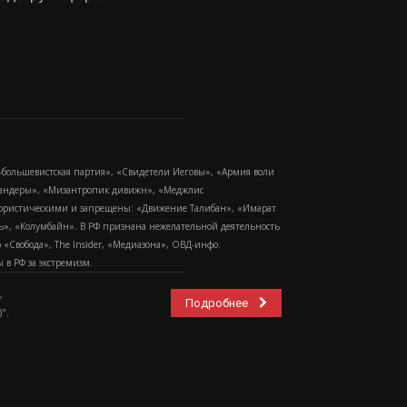
-большевистская партия», «Свидетели Иеговы», «Армия воли
 Бандеры», «Мизантропик дивижн», «Меджлис
еррористическими и запрещены: «Движение Талибан», «Имарат
еть», «Колумбайн». В РФ признана нежелательной деятельность
Свобода», The Insider, «Медиазона», ОВД-инфо.
в РФ за экстремизм.
,
Подробнее
".