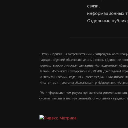
связи,
информационных т
Отдельные публика
В России признаны экстремистскими и запрещены организаци
народа», «Русский общенациональный союз», «Движение про
крымскотатарского народа», движение «Артподготовка», обще
Кавказ», «Исламское государство» (ИГ, ИГИЛ), Джебхад-ан-Ну
«Открытой России», издания «Проект Медиа». СМИ-иноагентам
Иноагентами признаны общество/центр «Мемориал», «Аналитич
"На информационном ресурсе применяются рекомендательные
систематизации и анализа сведений, относящихся к предпочт