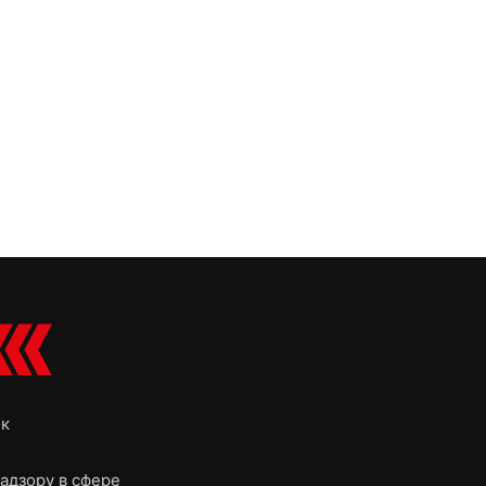
ок
адзору в сфере