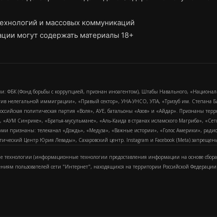
ехнологий и массовых коммуникаций
ции могут содержать материалы 18+
и: ФБК (Фонд борьбы с коррупцией, признан иноагентом), Штабы Навального, «Национал
тив нелегальной иммиграции», «Правый сектор», УНА-УНСО, УПА, «Тризуб им. Степана
российская политическая партия «Воля», АУЕ, батальоны «Азов» и «Айдар». Признаны т
сра, «АУМ Синрике», «Братья-мусульмане», «Аль-Каида в странах исламского Магриба», «С
и признаны: телеканал «Дождь», «Медуза», «Важные истории», «Голос Америки», радио «
еский Центр Юрия Левады», Сахаровский центр. Instagram и Facebook (Metа) запрещены 
 технологии (информационные технологии предоставления информации на основе сбора
ениям пользователей сети "Интернет", находящихся на территории Российской Федерации)