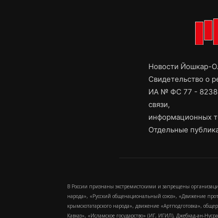
Новости Йошкар-Ол
Свидетельство о 
ИА № ФС 77 - 8238
связи,
информационных т
Отдельные публика
В России признаны экстремистскими и запрещены организаци
народа», «Русский общенациональный союз», «Движение про
крымскотатарского народа», движение «Артподготовка», обще
Кавказ», «Исламское государство» (ИГ, ИГИЛ), Джебхад-ан-Ну