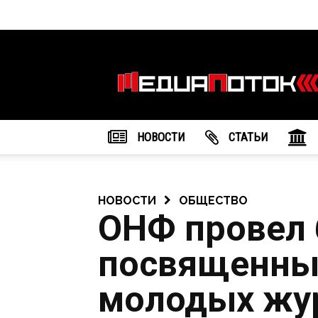
Информационное
агентство
"МедиаПоток"
НОВОСТИ
CТАТЬИ
НОВОСТИ
ОБЩЕСТВО
ОНФ провел 
посвященны
молодых жур