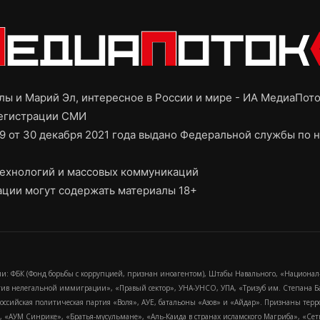
ы и Марий Эл, интересное в России и мире - ИА МедиаПот
регистрации СМИ
9 от 30 декабря 2021 года выдано Федеральной службы по н
ехнологий и массовых коммуникаций
ции могут содержать материалы 18+
и: ФБК (Фонд борьбы с коррупцией, признан иноагентом), Штабы Навального, «Национал
тив нелегальной иммиграции», «Правый сектор», УНА-УНСО, УПА, «Тризуб им. Степана
российская политическая партия «Воля», АУЕ, батальоны «Азов» и «Айдар». Признаны т
сра, «АУМ Синрике», «Братья-мусульмане», «Аль-Каида в странах исламского Магриба», «С