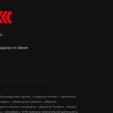
ок
адзору в сфере
-большевистская партия», «Свидетели Иеговы», «Армия воли
 Бандеры», «Мизантропик дивижн», «Меджлис
еррористическими и запрещены: «Движение Талибан», «Имарат
еть», «Колумбайн». В РФ признана нежелательной деятельность