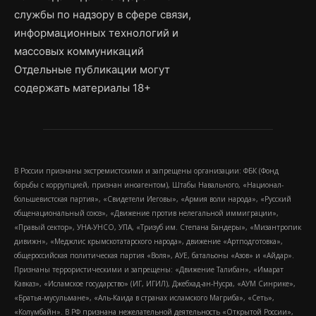
службы по надзору в сфере связи,
информационных технологий и
массовых коммуникаций
Отдельные публикации могут
содержать материалы 18+
В России признаны экстремистскими и запрещены организации: ФБК (Фонд
борьбы с коррупцией, признан иноагентом), Штабы Навального, «Национал-
большевистская партия», «Свидетели Иеговы», «Армия воли народа», «Русский
общенациональный союз», «Движение против нелегальной иммиграции»,
«Правый сектор», УНА-УНСО, УПА, «Тризуб им. Степана Бандеры», «Мизантропик
дивижн», «Меджлис крымскотатарского народа», движение «Артподготовка»,
общероссийская политическая партия «Воля», АУЕ, батальоны «Азов» и «Айдар».
Признаны террористическими и запрещены: «Движение Талибан», «Имарат
Кавказ», «Исламское государство» (ИГ, ИГИЛ), Джебхад-ан-Нусра, «АУМ Синрике»,
«Братья-мусульмане», «Аль-Каида в странах исламского Магриба», «Сеть»,
«Колумбайн». В РФ признана нежелательной деятельность «Открытой России»,