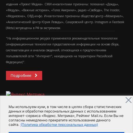
издания «Проект Медиа». СМИ-иноагентами признаны: телеканал «Дождь»,
«Медуза», «Важные истории», «Голос Америки», радио «Свобода», The Insider,
«Медиазона», ОВД-инфо. Иноагентами признаны общество/центр «Мемориал»,
«Аналитический Центр Юрия Левады», Сахаровский центр. Instagram и Facebook
(Metа) запрещены в РФ за экстремизм.
"На информационном ресурсе применяются рекомендательные технологии
(информационные технологии предоставления информации на основе сбора,
систематизации и анализа сведений, относящихся к предпочтениям
пользователей сети "Интернет", находящихся на территории Российской
Федерации)".
Подробнее
Мы используем куки, в том числе в целях сбора статистических
данных и обработки персональных данных с использованием
интернет-сервиса «Яндекс. Метрика», Рейтинг Mail.ru. Если Вы не
2015-2026- Информационное агентство МедиаПоток
согласны немедленно прекратите использование данного
сайта.
(Политика обработки персональных данных)
Для справки
Об издании
Пользовательское соглашение