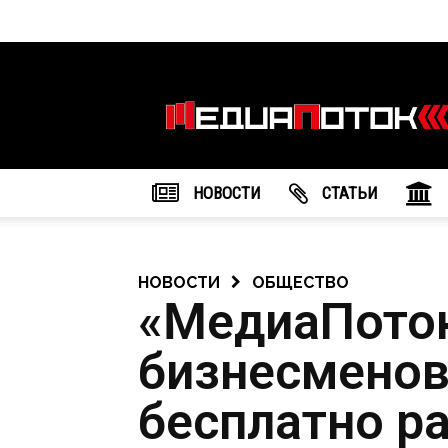
Информационное
агентство
"МедиаПоток"
НОВОСТИ
CТАТЬИ
НОВОСТИ
ОБЩЕСТВО
«МедиаПоток
бизнесменов
бесплатно р