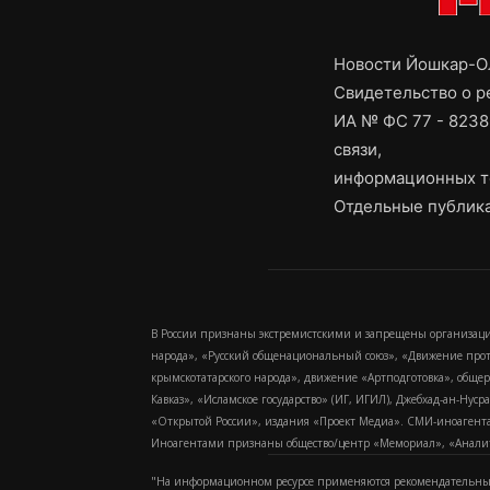
Новости Йошкар-Ол
Свидетельство о 
ИА № ФС 77 - 8238
связи,
информационных т
Отдельные публика
В России признаны экстремистскими и запрещены организаци
народа», «Русский общенациональный союз», «Движение про
крымскотатарского народа», движение «Артподготовка», обще
Кавказ», «Исламское государство» (ИГ, ИГИЛ), Джебхад-ан-Ну
«Открытой России», издания «Проект Медиа». СМИ-иноагентам
Иноагентами признаны общество/центр «Мемориал», «Аналитич
"На информационном ресурсе применяются рекомендательные