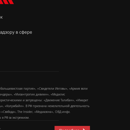
ок
адзору в сфере
-большевистская партия», «Свидетели Иеговы», «Армия воли
 Бандеры», «Мизантропик дивижн», «Меджлис
еррористическими и запрещены: «Движение Талибан», «Имарат
еть», «Колумбайн». В РФ признана нежелательной деятельность
Свобода», The Insider, «Медиазона», ОВД-инфо.
в РФ за экстремизм.
,