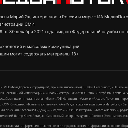
ы и Марий Эл, интересное в России и мире - ИА МедиаПот
регистрации СМИ
9 от 30 декабря 2021 года выдано Федеральной службы по н
ехнологий и массовых коммуникаций
ции могут содержать материалы 18+
и: ФБК (Фонд борьбы с коррупцией, признан иноагентом), Штабы Навального, «Национал
тив нелегальной иммиграции», «Правый сектор», УНА-УНСО, УПА, «Тризуб им. Степана
российская политическая партия «Воля», АУЕ, батальоны «Азов» и «Айдар». Признаны т
сра, «АУМ Синрике», «Братья-мусульмане», «Аль-Каида в странах исламского Магриба», «С
и признаны: телеканал «Дождь», «Медуза», «Важные истории», «Голос Америки», радио «
еский Центр Юрия Левады», Сахаровский центр. Instagram и Facebook (Metа) запрещены 
 технологии (информационные технологии предоставления информации на основе сбора