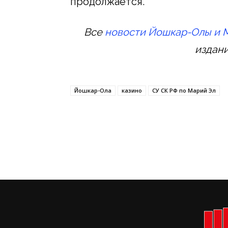
продолжается.
Все
новости Йошкар-Олы и 
издан
Йошкар-Ола
казино
СУ СК РФ по Марий Эл