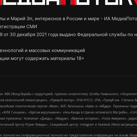
ы и Марий Эл, интересное в России и мире - ИА МедиаПот
регистрации СМИ
9 от 30 декабря 2021 года выдано Федеральной службы по н
ехнологий и массовых коммуникаций
ции могут содержать материалы 18+
и: ФБК (Фонд борьбы с коррупцией, признан иноагентом), Штабы Навального, «Национал
тив нелегальной иммиграции», «Правый сектор», УНА-УНСО, УПА, «Тризуб им. Степана
российская политическая партия «Воля», АУЕ, батальоны «Азов» и «Айдар». Признаны т
сра, «АУМ Синрике», «Братья-мусульмане», «Аль-Каида в странах исламского Магриба», «С
и признаны: телеканал «Дождь», «Медуза», «Важные истории», «Голос Америки», радио «
еский Центр Юрия Левады», Сахаровский центр. Instagram и Facebook (Metа) запрещены 
 технологии (информационные технологии предоставления информации на основе сбора