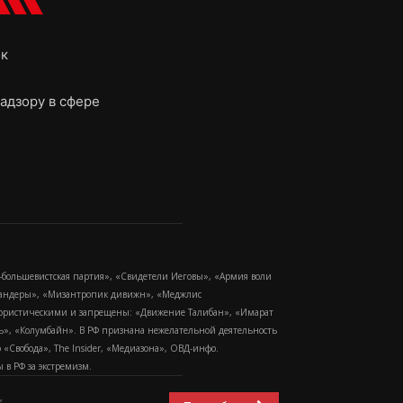
ок
адзору в сфере
-большевистская партия», «Свидетели Иеговы», «Армия воли
 Бандеры», «Мизантропик дивижн», «Меджлис
еррористическими и запрещены: «Движение Талибан», «Имарат
еть», «Колумбайн». В РФ признана нежелательной деятельность
Свобода», The Insider, «Медиазона», ОВД-инфо.
в РФ за экстремизм.
,