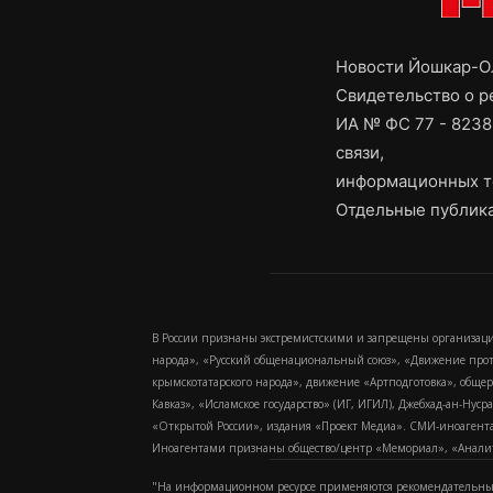
Новости Йошкар-Ол
Свидетельство о 
ИА № ФС 77 - 8238
связи,
информационных т
Отдельные публика
В России признаны экстремистскими и запрещены организаци
народа», «Русский общенациональный союз», «Движение про
крымскотатарского народа», движение «Артподготовка», обще
Кавказ», «Исламское государство» (ИГ, ИГИЛ), Джебхад-ан-Ну
«Открытой России», издания «Проект Медиа». СМИ-иноагентам
Иноагентами признаны общество/центр «Мемориал», «Аналитич
"На информационном ресурсе применяются рекомендательные