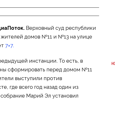
диаПоток.
Верховный суд республики
 жителей домов №11 и №13 на улице
ет
7×7.
редыдущей инстанции. То есть, в
Н
жны сформировать перед домом №11
ители выступили против
е, где всего год назад один из
 собрание Марий Эл установил