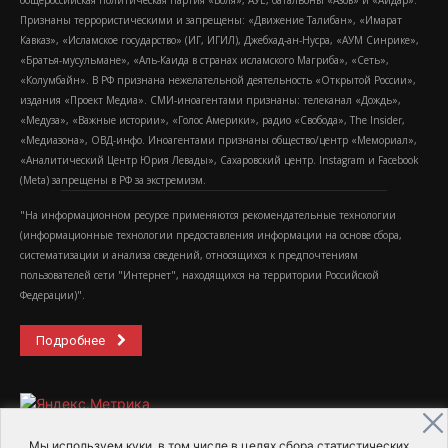
общероссийская политическая партия «Воля», АУЕ, батальоны «Азов» и «Айдар».
Признаны террористическими и запрещены: «Движение Талибан», «Имарат
Кавказ», «Исламское государство» (ИГ, ИГИЛ), Джебхад-ан-Нусра, «АУМ Синрике»,
«Братья-мусульмане», «Аль-Каида в странах исламского Магриба», «Сеть»,
«Колумбайн». В РФ признана нежелательной деятельность «Открытой России»,
издания «Проект Медиа». СМИ-иноагентами признаны: телеканал «Дождь»,
«Медуза», «Важные истории», «Голос Америки», радио «Свобода», The Insider,
«Медиазона», ОВД-инфо. Иноагентами признаны общество/центр «Мемориал»,
«Аналитический Центр Юрия Левады», Сахаровский центр. Instagram и Facebook
(Metа) запрещены в РФ за экстремизм.
"На информационном ресурсе применяются рекомендательные технологии
(информационные технологии предоставления информации на основе сбора,
систематизации и анализа сведений, относящихся к предпочтениям
пользователей сети "Интернет", находящихся на территории Российской
Федерации)".
Подробнее
Мы используем куки, в том числе в целях сбора статистических