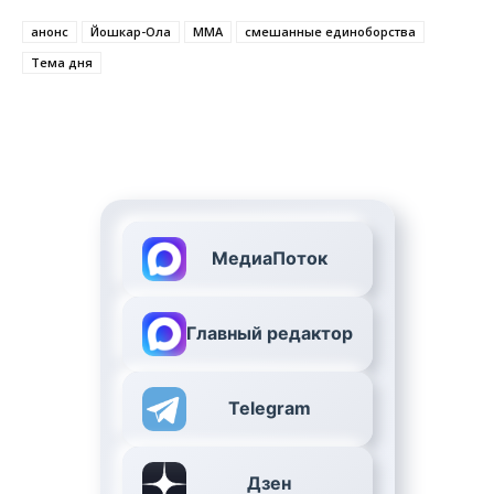
анонс
Йошкар-Ола
ММА
смешанные единоборства
Тема дня
МедиаПоток
Главный редактор
Telegram
Дзен