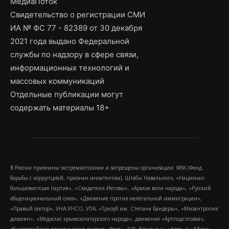
МедиаПоток
Свидетельство о регистрации СМИ
ИА № ФС 77 - 82389 от 30 декабря
2021 года выдано Федеральной
службы по надзору в сфере связи,
информационных технологий и
массовых коммуникаций
Отдельные публикации могут
содержать материалы 18+
В России признаны экстремистскими и запрещены организации: ФБК (Фонд
борьбы с коррупцией, признан иноагентом), Штабы Навального, «Национал-
большевистская партия», «Свидетели Иеговы», «Армия воли народа», «Русский
общенациональный союз», «Движение против нелегальной иммиграции»,
«Правый сектор», УНА-УНСО, УПА, «Тризуб им. Степана Бандеры», «Мизантропик
дивижн», «Меджлис крымскотатарского народа», движение «Артподготовка»,